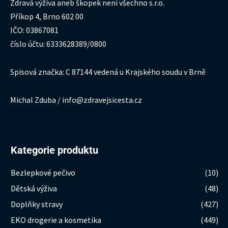
Zdravá výživa aneb škopek není všechno s.r.o.
Příkop 4, Brno 602 00
IČO: 03867081
číslo účtu: 6333628389/0800
Spisová značka: C 87144 vedená u Krajského soudu v Brně
Michal Zduba / info@zdravejsicesta.cz
Kategorie produktu
Bezlepkové pečivo
(10)
Dětská výživa
(48)
Doplňky stravy
(427)
EKO drogerie a kosmetika
(449)