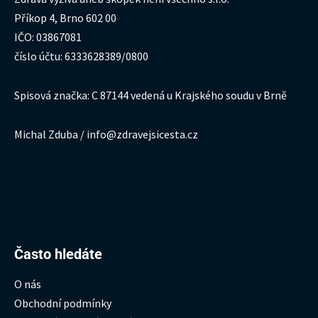
Příkop 4, Brno 602 00
IČO: 03867081
číslo účtu: 6333628389/0800
Spisová značka: C 87144 vedená u Krajského soudu v Brně
Michal Zduba / info@zdravejsicesta.cz
Hledat:
Často hledáte
O nás
Obchodní podmínky