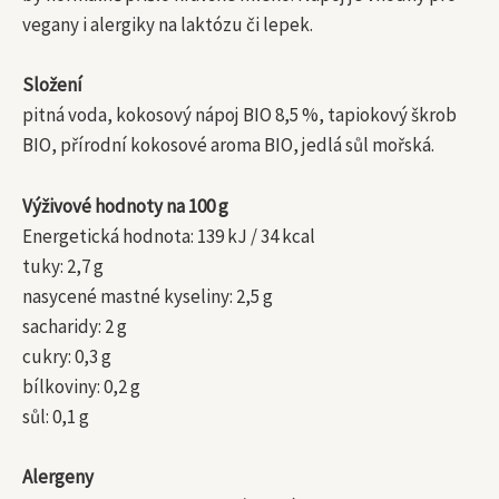
vegany i alergiky na laktózu či lepek.
Složení
pitná voda, kokosový nápoj BIO 8,5 %, tapiokový škrob
BIO, přírodní kokosové aroma BIO, jedlá sůl mořská.
Výživové hodnoty na 100 g
Energetická hodnota: 139 kJ / 34 kcal
tuky: 2,7 g
nasycené mastné kyseliny: 2,5 g
sacharidy: 2 g
cukry: 0,3 g
bílkoviny: 0,2 g
sůl: 0,1 g
Alergeny