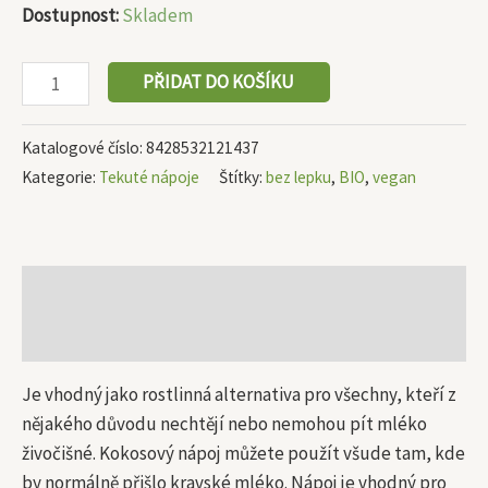
Dostupnost:
Skladem
PŘIDAT DO KOŠÍKU
Katalogové číslo:
8428532121437
Kategorie:
Tekuté nápoje
Štítky:
bez lepku
,
BIO
,
vegan
Popis
Další informace
Je vhodný jako rostlinná alternativa pro všechny, kteří z
nějakého důvodu nechtějí nebo nemohou pít mléko
živočišné. Kokosový nápoj můžete použít všude tam, kde
by normálně přišlo kravské mléko. Nápoj je vhodný pro