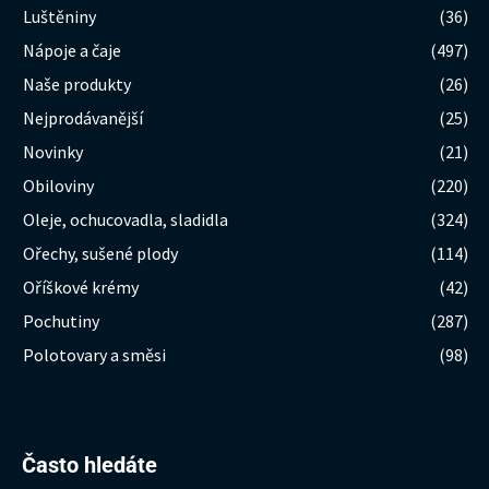
Luštěniny
(36)
Nápoje a čaje
(497)
Naše produkty
(26)
Nejprodávanější
(25)
Novinky
(21)
Obiloviny
(220)
Oleje, ochucovadla, sladidla
(324)
Ořechy, sušené plody
(114)
Oříškové krémy
(42)
Pochutiny
(287)
Polotovary a směsi
(98)
Hledat:
Často hledáte