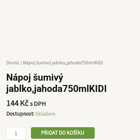
Domů
/ Nápoj šumivý jablko,jahoda750mlKIDI
Nápoj šumivý
jablko,jahoda750mlKIDI
144
Kč
s DPH
Dostupnost:
Skladem
PŘIDAT DO KOŠÍKU