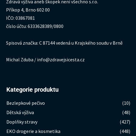
Zdravá výživa aneb škopek není všechno s.r.o.
Příkop 4, Brno 602 00
IČO: 03867081
číslo účtu: 6333628389/0800
Spisová značka: C 87144 vedená u Krajského soudu v Brně
Michal Zduba / info@zdravejsicesta.cz
Kategorie produktu
Bezlepkové pečivo
(10)
Dětská výživa
(48)
Doplňky stravy
(427)
EKO drogerie a kosmetika
(448)