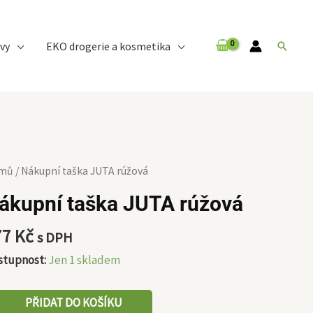
vy
EKO drogerie a kosmetika
Hledat
kupní
mů
/ Nákupní taška JUTA rúžová
ka
ákupní taška JUTA rúžová
TA
ová
77
Kč
s DPH
ožství
stupnost:
Jen 1 skladem
PŘIDAT DO KOŠÍKU