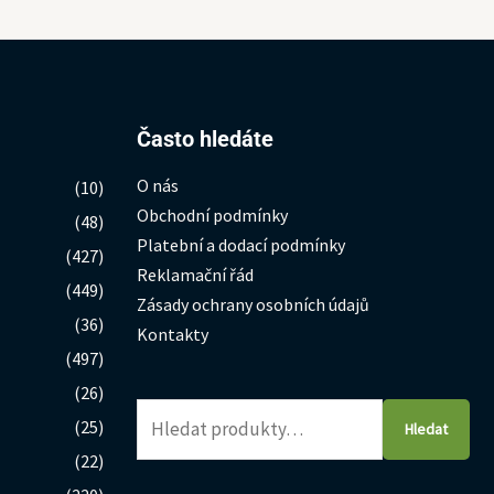
Hledat:
Často hledáte
O nás
(10)
Obchodní podmínky
(48)
Platební a dodací podmínky
(427)
Reklamační řád
(449)
Zásady ochrany osobních údajů
(36)
Kontakty
(497)
(26)
(25)
Hledat
(22)