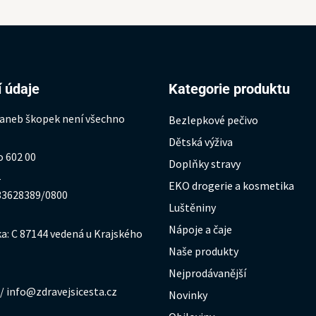
 údaje
Kategorie produktu
 aneb škopek není všechno
Bezlepkové pečivo
Dětská výživa
o 602 00
Doplňky stravy
1
EKO drogerie a kosmetika
333628389/0800
Luštěniny
Nápoje a čaje
a: C 87144 vedená u Krajského
Naše produkty
Nejprodávanější
/ info@zdravejsicesta.cz
Novinky