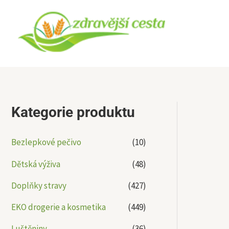
Přeskočit
na
obsah
Kategorie produktu
Bezlepkové pečivo
(10)
Dětská výživa
(48)
Doplňky stravy
(427)
EKO drogerie a kosmetika
(449)
Luštěniny
(36)