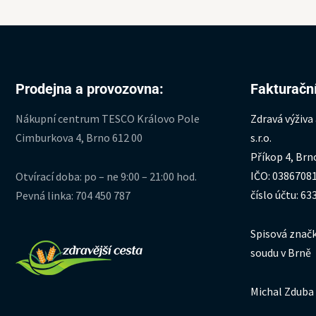
Prodejna a provozovna:
Fakturační
Nákupní centrum TESCO Královo Pole
Zdravá výživa
Cimburkova 4, Brno 612 00
s.r.o.
Příkop 4, Brn
IČO: 0386708
Otvírací doba: po – ne 9:00 – 21:00 hod.
číslo účtu: 6
Pevná linka: 704 450 787
Spisová značk
soudu v Brně
Michal Zduba 