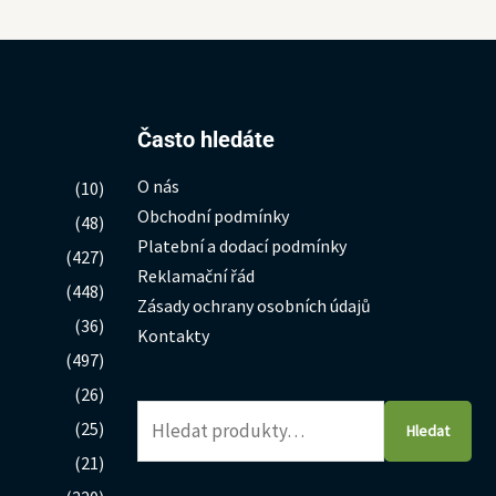
Hledat:
Často hledáte
O nás
(10)
Obchodní podmínky
(48)
Platební a dodací podmínky
(427)
Reklamační řád
(448)
Zásady ochrany osobních údajů
(36)
Kontakty
(497)
(26)
(25)
Hledat
(21)