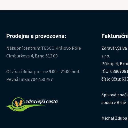
Prodejna a provozovna:
Fakturační
Nákupní centrum TESCO Královo Pole
Zdravá výživa
Cimburkova 4, Brno 612 00
s.r.o.
Příkop 4, Brn
IČO: 0386708
Otvírací doba: po – ne 9:00 – 21:00 hod.
číslo účtu: 6
Pevná linka: 704 450 787
Spisová značk
soudu v Brně
Michal Zduba 