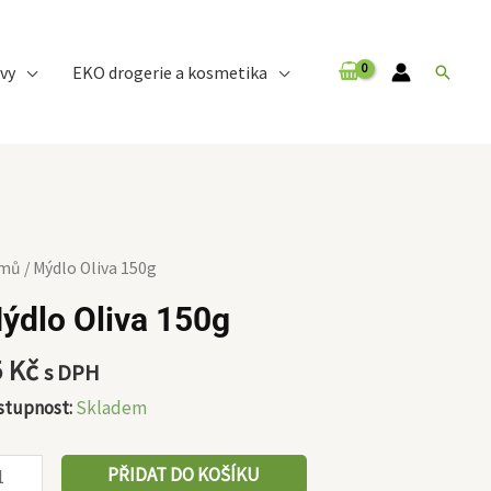
vy
EKO drogerie a kosmetika
Hledat
dlo
mů
/ Mýdlo Oliva 150g
va
ýdlo Oliva 150g
0g
ožství
5
Kč
s DPH
stupnost:
Skladem
PŘIDAT DO KOŠÍKU