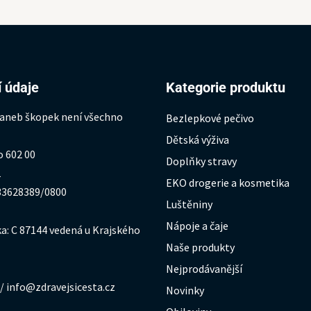
 údaje
Kategorie produktu
 aneb škopek není všechno
Bezlepkové pečivo
Dětská výživa
o 602 00
Doplňky stravy
1
EKO drogerie a kosmetika
333628389/0800
Luštěniny
Nápoje a čaje
a: C 87144 vedená u Krajského
Naše produkty
Nejprodávanější
/ info@zdravejsicesta.cz
Novinky