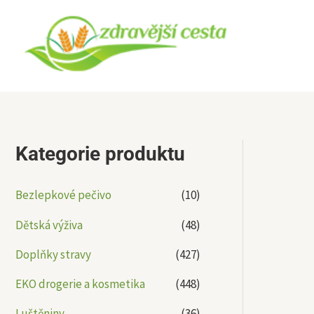
Přeskočit
na
obsah
Kategorie produktu
Bezlepkové pečivo
(10)
Dětská výživa
(48)
Doplňky stravy
(427)
EKO drogerie a kosmetika
(448)
Luštěniny
(36)