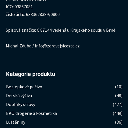
IČO: 03867081
číslo účtu: 6333628389/0800
Spisová značka: C 87144 vedená u Krajského soudu v Brně
Michal Zduba / info@zdravejsicesta.cz
Kategorie produktu
Bezlepkové pečivo
(10)
Dětská výživa
(48)
Doplňky stravy
(427)
EKO drogerie a kosmetika
(449)
Luštěniny
(36)