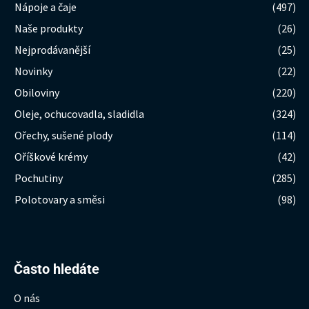
Nápoje a čaje
(497)
Naše produkty
(26)
Nejprodávanější
(25)
Novinky
(22)
Obiloviny
(220)
Oleje, ochucovadla, sladidla
(324)
Ořechy, sušené plody
(114)
Oříškové krémy
(42)
Pochutiny
(285)
Polotovary a směsi
(98)
Hledat:
Často hledáte
O nás