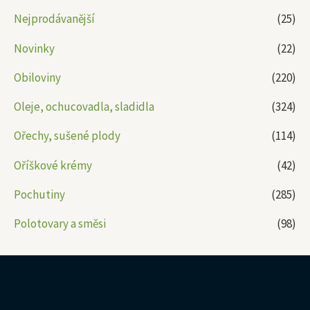
Nejprodávanější
(25)
Novinky
(22)
Obiloviny
(220)
Oleje, ochucovadla, sladidla
(324)
Ořechy, sušené plody
(114)
Oříškové krémy
(42)
Pochutiny
(285)
Polotovary a směsi
(98)