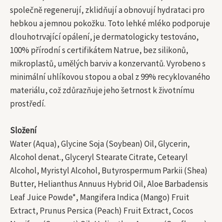
společně regenerují, zklidňují a obnovují hydrataci pro
hebkou a jemnou pokožku. Toto lehké mléko podporuje
dlouhotrvající opálení, je dermatologicky testováno,
100% přírodní s certifikátem Natrue, bez silikonů,
mikroplastů, umělých barviv a konzervantů. Vyrobeno s
minimální uhlíkovou stopou a obal z 99% recyklovaného
materiálu, což zdůrazňuje jeho šetrnost k životnímu
prostředí.
Složení
Water (Aqua), Glycine Soja (Soybean) Oil, Glycerin,
Alcohol denat., Glyceryl Stearate Citrate, Cetearyl
Alcohol, Myristyl Alcohol, Butyrospermum Parkii (Shea)
Butter, Helianthus Annuus Hybrid Oil, Aloe Barbadensis
Leaf Juice Powde*, Mangifera Indica (Mango) Fruit
Extract, Prunus Persica (Peach) Fruit Extract, Cocos