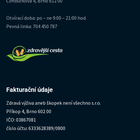
Cimburkova 4, Brno 612 00
Otvírací doba: po – ne 9:00 – 21:00 hod.
Pevná linka: 704 450 787
Fakturační údaje
Zdravá výživa aneb škopek není všechno s.r.o.
Příkop 4, Brno 602 00
IČO: 03867081
číslo účtu: 6333628389/0800