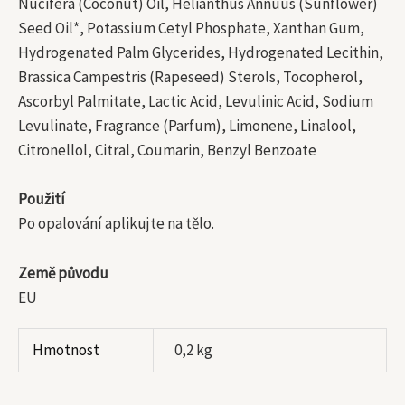
Nucifera (Coconut) Oil, Helianthus Annuus (Sunflower)
Seed Oil*, Potassium Cetyl Phosphate, Xanthan Gum,
Hydrogenated Palm Glycerides, Hydrogenated Lecithin,
Brassica Campestris (Rapeseed) Sterols, Tocopherol,
Ascorbyl Palmitate, Lactic Acid, Levulinic Acid, Sodium
Levulinate, Fragrance (Parfum), Limonene, Linalool,
Citronellol, Citral, Coumarin, Benzyl Benzoate
Použití
Po opalování aplikujte na tělo.
Země původu
EU
Hmotnost
0,2 kg