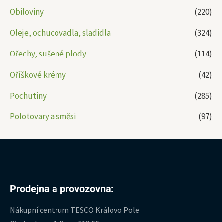
Obiloviny
(220)
Oleje, ochucovadla, sladidla
(324)
Ořechy, sušené plody
(114)
Oříškové krémy
(42)
Pochutiny
(285)
Polotovary a směsi
(97)
Prodejna a provozovna:
Nákupní centrum TESCO Královo Pole