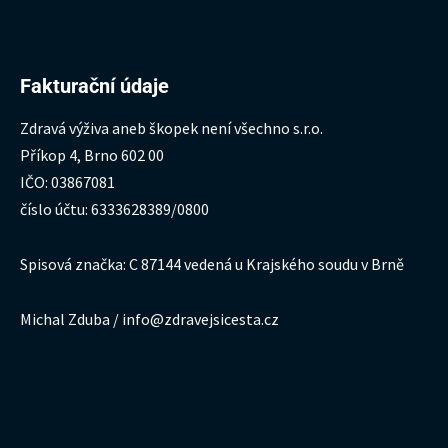
Fakturační údaje
Zdravá výživa aneb škopek není všechno s.r.o.
Příkop 4, Brno 602 00
IČO: 03867081
číslo účtu: 6333628389/0800
Spisová značka: C 87144 vedená u Krajského soudu v Brně
Michal Zduba / info@zdravejsicesta.cz