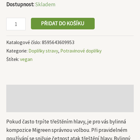
Dostupnost:
Skladem
PŘIDAT DO KOŠÍKU
Katalogové číslo:
8595643609953
Kategorie:
Doplňky stravy
,
Potravinové doplňky
Štítek:
vegan
Popis
Další informace
Pokud často trpíte třeštěním hlavy, je pro vás bylinná
kompozice Migreen správnou volbou. Při pravidelném
používání se snižuje četnost atak třeštění hlavy. Bylinný