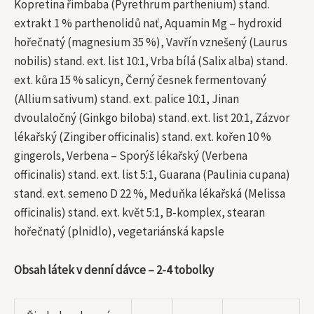
Kopretina řimbaba (Pyrethrum parthenium) stand.
extrakt 1 % parthenolidů nať, Aquamin Mg – hydroxid
hořečnatý (magnesium 35 %), Vavřín vznešený (Laurus
nobilis) stand. ext. list 10:1, Vrba bílá (Salix alba) stand.
ext. kůra 15 % salicyn, Černý česnek fermentovaný
(Allium sativum) stand. ext. palice 10:1, Jinan
dvoulaločný (Ginkgo biloba) stand. ext. list 20:1, Zázvor
lékařský (Zingiber officinalis) stand. ext. kořen 10 %
gingerols, Verbena – Sporýš lékařský (Verbena
officinalis) stand. ext. list 5:1, Guarana (Paulinia cupana)
stand. ext. semeno D 22 %, Meduňka lékařská (Melissa
officinalis) stand. ext. květ 5:1, B-komplex, stearan
hořečnatý (plnidlo), vegetariánská kapsle
Obsah látek v denní dávce – 2-4 tobolky