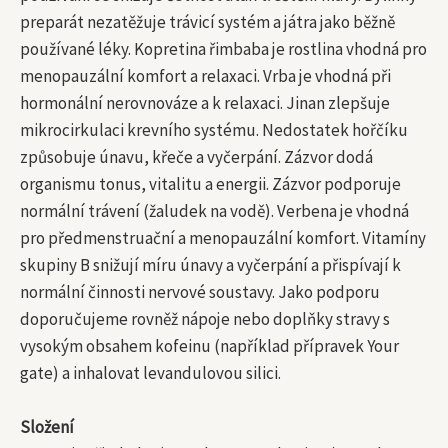
preparát nezatěžuje trávicí systém a játra jako běžně
používané léky. Kopretina řimbaba je rostlina vhodná pro
menopauzální komfort a relaxaci. Vrba je vhodná při
hormonální nerovnováze a k relaxaci. Jinan zlepšuje
mikrocirkulaci krevního systému. Nedostatek hořčíku
způsobuje únavu, křeče a vyčerpání. Zázvor dodá
organismu tonus, vitalitu a energii. Zázvor podporuje
normální trávení (žaludek na vodě). Verbena je vhodná
pro předmenstruační a menopauzální komfort. Vitamíny
skupiny B snižují míru únavy a vyčerpání a přispívají k
normální činnosti nervové soustavy. Jako podporu
doporučujeme rovněž nápoje nebo doplňky stravy s
vysokým obsahem kofeinu (například přípravek Your
gate) a inhalovat levandulovou silici.
Složení