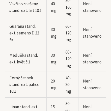
80-
Vavřín vznešený
40
Není
160
stand. ext. list 10:1
mg
stanoveno
mg
Guarana stand.
60-
30
Není
ext. semeno D 22
120
mg
stanoveno
%
mg
60-
Meduňka stand.
30
Není
120
ext. květ 5:1
mg
stanoveno
mg
Černý česnek
40-
20
Není
stand. ext. palice
80
mg
stanoveno
10:1
mg
30-
Jinan stand. ext.
15
Není
60