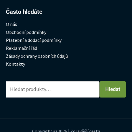
Hledat:
Často hledáte
O nás
Obchodní podmínky
Platební a dodací podmínky
Reklamační řád
Zásady ochrany osobních údajů
Kontakty
Hledat
Copyright © 2026 | Zdravější cesta