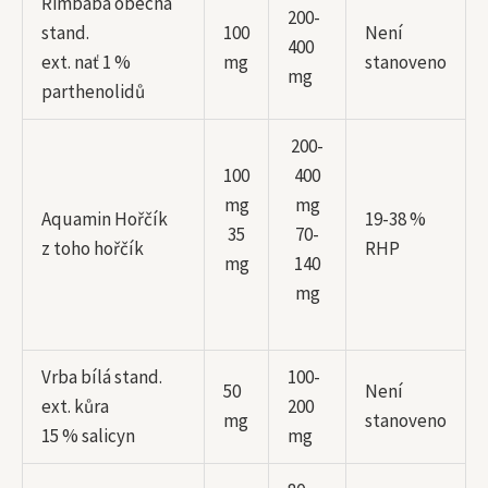
Řimbaba obecná
200-
stand.
100
Není
400
ext. nať 1 %
mg
stanoveno
mg
parthenolidů
200-
100
400
mg
mg
Aquamin Hořčík
19-38 %
35
70-
z toho hořčík
RHP
mg
140
mg
Vrba bílá stand.
100-
50
Není
ext. kůra
200
mg
stanoveno
15 % salicyn
mg