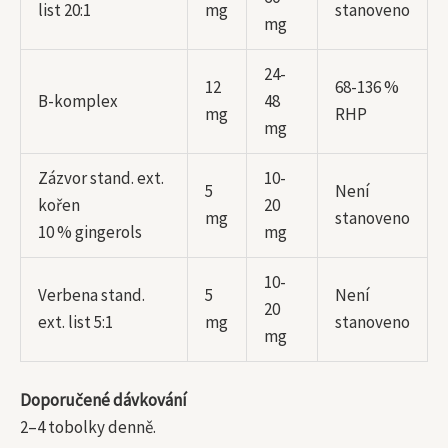
list 20:1
mg
stanoveno
mg
24-
12
68-136 %
B-komplex
48
mg
RHP
mg
Zázvor stand. ext.
10-
5
Není
kořen
20
mg
stanoveno
10 % gingerols
mg
10-
Verbena stand.
5
Není
20
ext. list 5:1
mg
stanoveno
mg
Doporučené dávkování
2–4 tobolky denně.