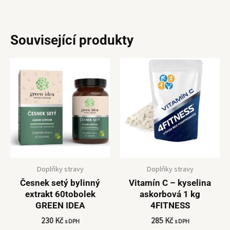
Související produkty
Doplňky stravy
Doplňky stravy
Česnek setý bylinný
Vitamín C – kyselina
extrakt 60tobolek
askorbová 1 kg
GREEN IDEA
4FITNESS
230
Kč
285
Kč
s DPH
s DPH