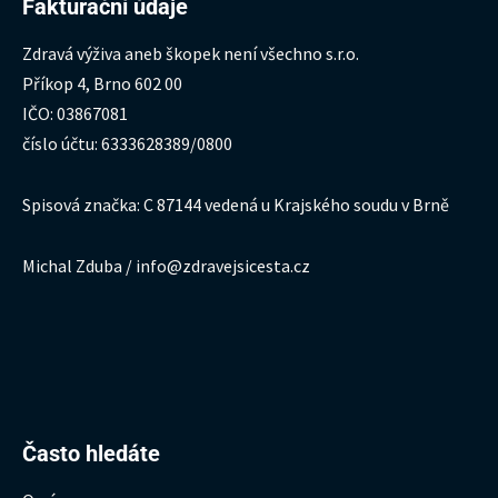
Fakturační údaje
Zdravá výživa aneb škopek není všechno s.r.o.
Příkop 4, Brno 602 00
IČO: 03867081
číslo účtu: 6333628389/0800
Spisová značka: C 87144 vedená u Krajského soudu v Brně
Michal Zduba / info@zdravejsicesta.cz
Hledat:
Často hledáte