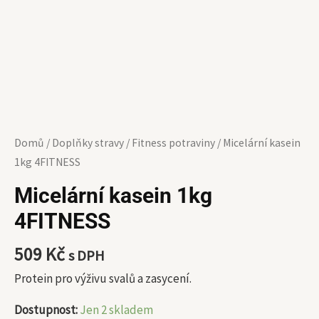
Domů
/
Doplňky stravy
/
Fitness potraviny
/ Micelární kasein
1kg 4FITNESS
Micelární kasein 1kg
4FITNESS
509
Kč
s DPH
Protein pro výživu svalů a zasycení.
Dostupnost:
Jen 2 skladem