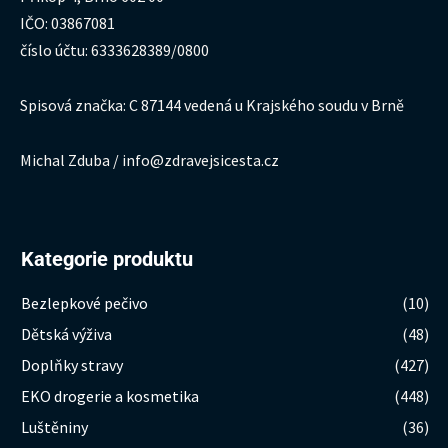
IČO: 03867081
číslo účtu: 6333628389/0800
Spisová značka: C 87144 vedená u Krajského soudu v Brně
Michal Zduba / info@zdravejsicesta.cz
Kategorie produktu
Bezlepkové pečivo
(10)
Dětská výživa
(48)
Doplňky stravy
(427)
EKO drogerie a kosmetika
(448)
Luštěniny
(36)