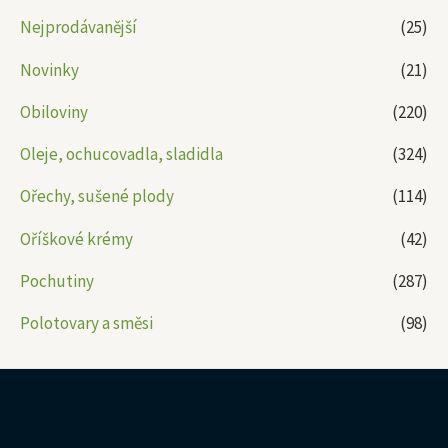
Nejprodávanější
(25)
Novinky
(21)
Obiloviny
(220)
Oleje, ochucovadla, sladidla
(324)
Ořechy, sušené plody
(114)
Oříškové krémy
(42)
Pochutiny
(287)
Polotovary a směsi
(98)