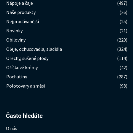
Nápoje a čaje
(497)
Naše produkty
(26)
Nejprodávanější
(25)
Novinky
(21)
Obiloviny
(220)
Oleje, ochucovadla, sladidla
(324)
Ořechy, sušené plody
(114)
Oříškové krémy
(42)
Pochutiny
(287)
Polotovary a směsi
(98)
Hledat:
Často hledáte
O nás