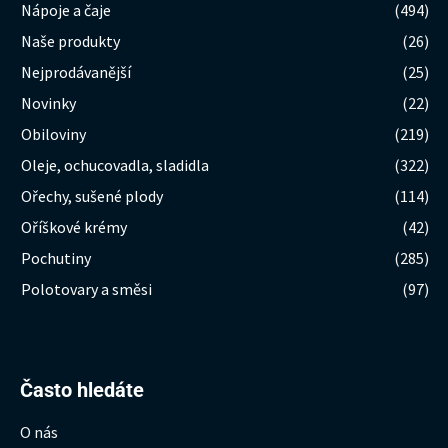
Nápoje a čaje
(494)
Naše produkty
(26)
Nejprodávanější
(25)
Novinky
(22)
Obiloviny
(219)
Oleje, ochucovadla, sladidla
(322)
Ořechy, sušené plody
(114)
Oříškové krémy
(42)
Pochutiny
(285)
Polotovary a směsi
(97)
Hledat:
Často hledáte
O nás