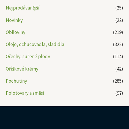
Nejprodávanější
(25)
Novinky
(22)
Obiloviny
(219)
Oleje, ochucovadla, sladidla
(322)
Ořechy, sušené plody
(114)
Oříškové krémy
(42)
Pochutiny
(285)
Polotovary a směsi
(97)