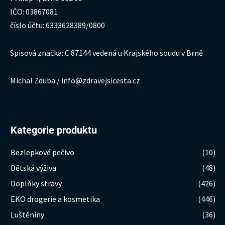
IČO: 03867081
číslo účtu: 6333628389/0800
Spisová značka: C 87144 vedená u Krajského soudu v Brně
Michal Zduba / info@zdravejsicesta.cz
Kategorie produktu
Bezlepkové pečivo
(10)
Dětská výživa
(48)
Doplňky stravy
(426)
EKO drogerie a kosmetika
(446)
Luštěniny
(36)