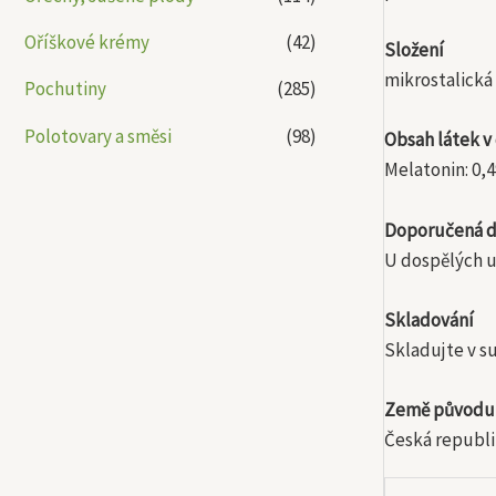
Oříškové krémy
(42)
Složení
mikrostalická 
Pochutiny
(285)
Polotovary a směsi
(98)
Obsah látek v
Melatonin: 0,4
Doporučená d
U dospělých u
Skladování
Skladujte v su
Země původu
Česká republi