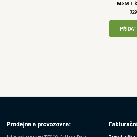
MSM 1 k
32
PŘIDAT
Prodejna a provozovna:
Fakturační
Nákupní centrum TESCO Královo Pole
Zdravá výživa