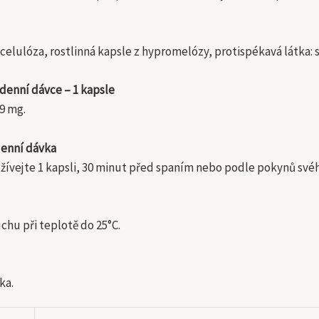
celulóza, rostlinná kapsle z hypromelózy, protispékavá látka: 
 denní dávce – 1 kapsle
9 mg.
enní dávka
žívejte 1 kapsli, 30 minut před spaním nebo podle pokynů svéh
chu při teplotě do 25°C.
ka.