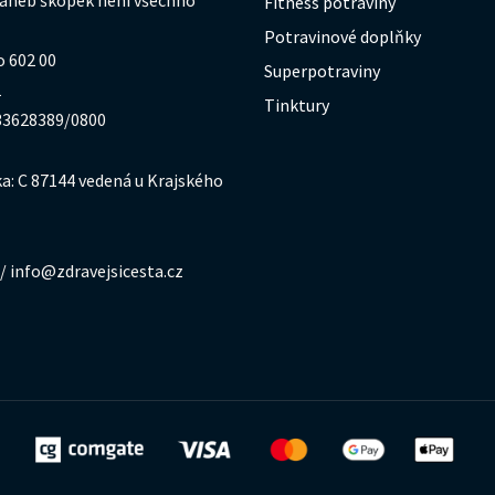
Fitness potraviny
Potravinové doplňky
o 602 00
Superpotraviny
1
Tinktury
333628389/0800
a: C 87144 vedená u Krajského
/ info@zdravejsicesta.cz