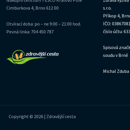
Cimburkova 4, Brno 612 00
s.r.o.
Příkop 4, Brn
IČO: 0386708
Otvírací doba: po – ne 9:00 – 21:00 hod.
číslo účtu: 6
Pevná linka: 704 450 787
Spisová značk
soudu v Brně
Michal Zduba 
Copyright © 2026 | Zdravější cesta