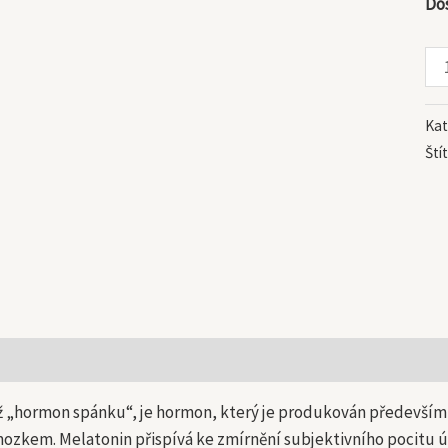
Do
Kat
Ští
 informace
ž „hormon spánku“, je hormon, který je produkován především 
zkem. Melatonin přispívá ke zmírnění subjektivního pocitu 