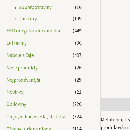
Superpotraviny
(16)
Tinktury
(199)
EKO drogerie a kosmetika
(449)
Luštěniny
(36)
Nápoje a čaje
(497)
Naše produkty
(26)
Nejprodávanější
(25)
Novinky
(22)
Obiloviny
(220)
Popis
Další
Oleje, ochucovadla, sladidla
(324)
Melatonin, té
produkován mo
Ořechy, sušené plody
(114)