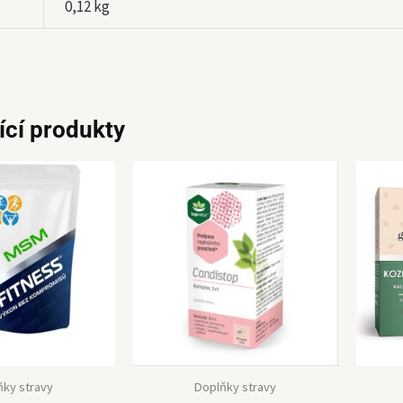
0,12 kg
ící produkty
ňky stravy
Doplňky stravy