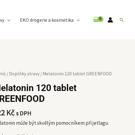
vy
EKO drogerie a kosmetika
Hledat
latonin
mů
/
Doplňky stravy
/ Melatonin 120 tablet GREENFOOD
elatonin 120 tablet
let
REENFOOD
EENFOOD
ožství
22
Kč
s DPH
latonin může být skvělým pomocníkem při jetlagu.