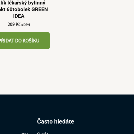
lík lékařský bylinný
akt 60tobolek GREEN
IDEA
209
Kč
s DPH
PŘIDAT DO KOŠÍKU
Hledat:
Často hledáte
O nás