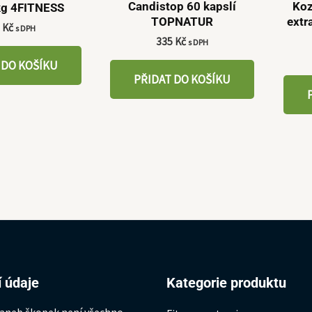
Candistop 60 kapslí
Koz
g 4FITNESS
TOPNATUR
extr
9
Kč
s DPH
335
Kč
s DPH
 DO KOŠÍKU
PŘIDAT DO KOŠÍKU
 údaje
Kategorie produktu
 aneb škopek není všechno