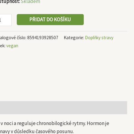
stupnost:
Skladem
PŘIDAT DO KOŠÍKU
alogové číslo:
8594193928507
Kategorie:
Doplňky stravy
tek:
vegan
v noci a reguluje chronobilogické rytmy. Hormon je
únavy v důsledku časového posunu.