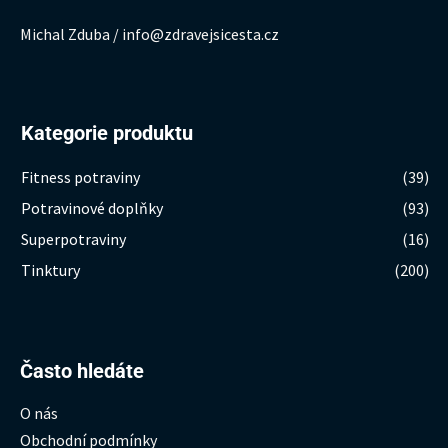
Michal Zduba / info@zdravejsicesta.cz
Kategorie produktu
Fitness potraviny
(39)
Potravinové doplňky
(93)
Superpotraviny
(16)
Tinktury
(200)
Hledat:
Často hledáte
O nás
Obchodní podmínky