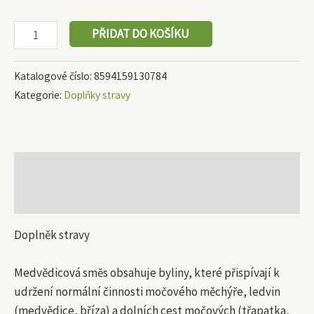
PŘIDAT DO KOŠÍKU
Katalogové číslo:
8594159130784
Kategorie:
Doplňky stravy
Popis
Další informace
Doplněk stravy
Medvědicová směs obsahuje byliny, které přispívají k
udržení normální činnosti močového měchýře, ledvin
(medvědice, bříza) a dolních cest močových (třapatka,