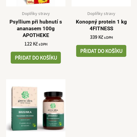
Doplňky stravy
Doplňky stravy
Psyllium při hubnutí s
Konopný protein 1 kg
ananasem 100g
4FITNESS
APOTHEKE
339
Kč
s DPH
122
Kč
s DPH
PŘIDAT DO KOŠÍKU
PŘIDAT DO KOŠÍKU