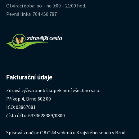
Otvírací doba: po – ne 9:00 – 21:00 hod.
Pevná linka: 704 450 787
Fakturační údaje
Zdravá výživa aneb škopek není všechno s.r.o.
Příkop 4, Brno 602 00
IČO: 03867081
číslo účtu: 6333628389/0800
Spisová značka: C 87144 vedená u Krajského soudu v Brně