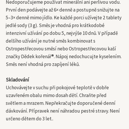
Nedoporučujeme používat minerální ani perlivou vodu.
První den podávejte až 6× denně a postupně snižujte na
5–3× denně mimo jídlo. Ke každé porci užívejte 2 tablety
jedlé sody (3 g). Směs je vhodná pro krátkodobé
intenzivní užívání po dobu 5, nejvýše 10 dnů. V případě
delšího užívání je nutné směs kombinovat s
Ostropestřecovou směsí nebo Ostropestřecovou kaší
značky Dědek kořenář®. Nápoj nedochucujte kyselením.
Směs není vhodná pro zapíjení léků.
Skladování
Uchovávejte v suchu při pokojové teplotě v dobře
uzavřeném obalu mimo dosah dětí. Chraňte před
světlem a mrazem. Nepřekračujte doporučené denní
dávkování. Přípravek není náhradou pestré stravy. Není
určeno dětem do 3 let..