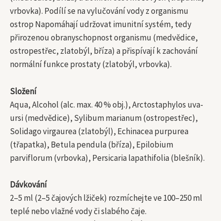
vrbovka). Podílí se na vylučování vody z organismu
ostrop Napomáhají udržovat imunitní systém, tedy
přirozenou obranyschopnost organismu (medvědice,
ostropestřec, zlatobýl, bříza) a přispívají k zachování
normální funkce prostaty (zlatobýl, vrbovka).
Složení
Aqua, Alcohol (alc. max. 40 % obj.), Arctostaphylos uva-
ursi (medvědice), Sylibum marianum (ostropestřec),
Solidago virgaurea (zlatobýl), Echinacea purpurea
(třapatka), Betula pendula (bříza), Epilobium
parviflorum (vrbovka), Persicaria lapathifolia (blešník).
Dávkování
2–5 ml (2–5 čajových lžiček) rozmíchejte ve 100–250 ml
teplé nebo vlažné vody či slabého čaje.