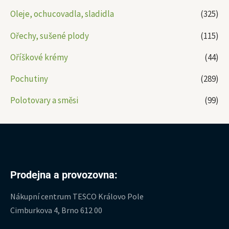
Oleje, ochucovadla, sladidla
(325)
Ořechy, sušené plody
(115)
Oříškové krémy
(44)
Pochutiny
(289)
Polotovary a směsi
(99)
Prodejna a provozovna:
Nákupní centrum TESCO Královo Pole
Cimburkova 4, Brno 612 00