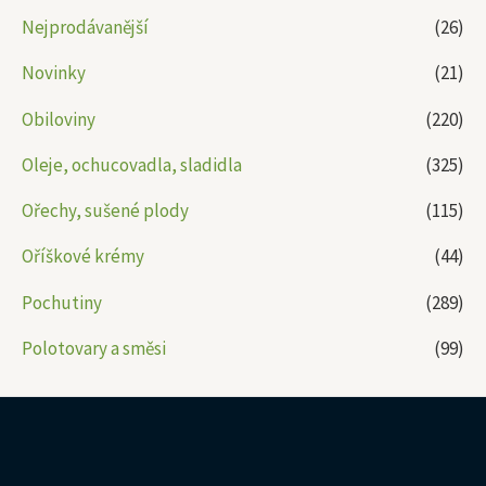
Nejprodávanější
(26)
Novinky
(21)
Obiloviny
(220)
Oleje, ochucovadla, sladidla
(325)
Ořechy, sušené plody
(115)
Oříškové krémy
(44)
Pochutiny
(289)
Polotovary a směsi
(99)