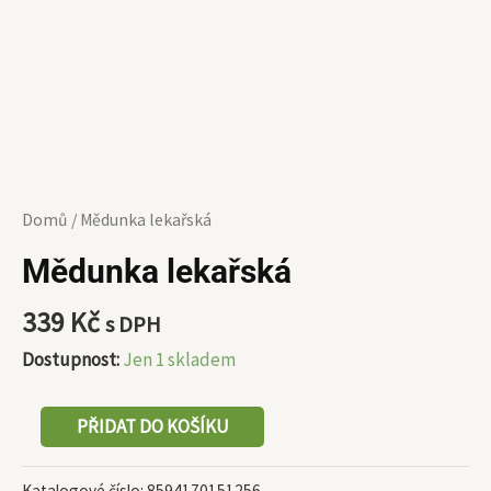
Domů
/ Mědunka lekařská
Mědunka lekařská
339
Kč
s DPH
Dostupnost:
Jen 1 skladem
PŘIDAT DO KOŠÍKU
Katalogové číslo:
8594170151256