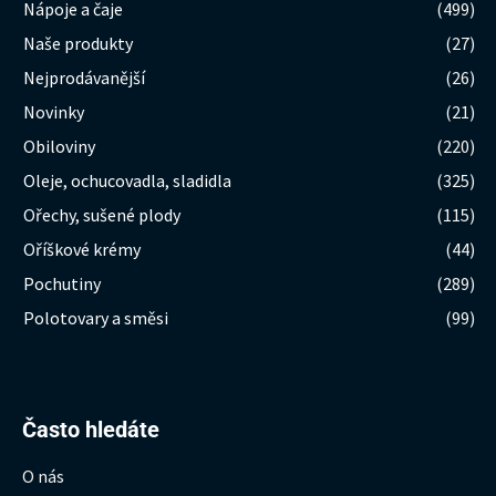
Nápoje a čaje
(499)
Naše produkty
(27)
Nejprodávanější
(26)
Novinky
(21)
Obiloviny
(220)
Oleje, ochucovadla, sladidla
(325)
Ořechy, sušené plody
(115)
Oříškové krémy
(44)
Pochutiny
(289)
Polotovary a směsi
(99)
Hledat:
Často hledáte
O nás