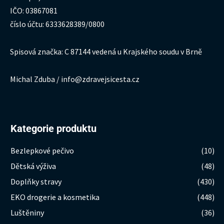
IČO: 03867081
číslo účtu: 6333628389/0800
Spisová značka: C 87144 vedená u Krajského soudu v Brně
Michal Zduba / info@zdravejsicesta.cz
Kategorie produktu
Bezlepkové pečivo
(10)
Dětská výživa
(48)
Doplňky stravy
(430)
EKO drogerie a kosmetika
(448)
Luštěniny
(36)