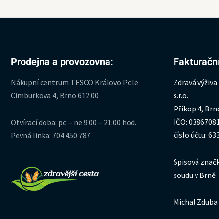
Prodejna a provozovna:
Fakturační
Nákupní centrum TESCO Královo Pole
Zdravá výživa
Cimburkova 4, Brno 612 00
s.r.o.
Příkop 4, Brn
IČO: 0386708
Otvírací doba: po – ne 9:00 – 21:00 hod.
číslo účtu: 6
Pevná linka: 704 450 787
Spisová značk
soudu v Brně
Michal Zduba 