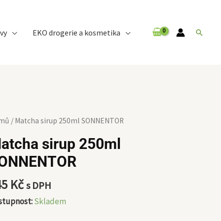
vy
EKO drogerie a kosmetika
Hledat
tcha
mů
/ Matcha sirup 250ml SONNENTOR
up
atcha sirup 250ml
0ml
ONNENTOR
NNENTOR
ožství
45
Kč
s DPH
stupnost:
Skladem