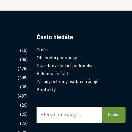
Hledat:
Často hledáte
O nás
(10)
Obchodní podmínky
(48)
Platební a dodací podmínky
(426)
Reklamační řád
(448)
Zásady ochrany osobních údajů
(36)
Kontakty
(497)
(26)
(25)
Hledat
(22)