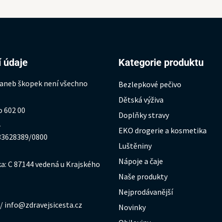
 údaje
Kategorie produktu
 aneb škopek není všechno
Bezlepkové pečivo
Dětská výživa
o 602 00
Doplňky stravy
1
EKO drogerie a kosmetika
333628389/0800
Luštěniny
Nápoje a čaje
a: C 87144 vedená u Krajského
Naše produkty
Nejprodávanější
/ info@zdravejsicesta.cz
Novinky