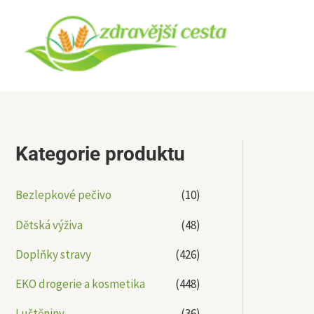
Přeskočit
na
obsah
Kategorie produktu
Bezlepkové pečivo
(10)
Dětská výživa
(48)
Doplňky stravy
(426)
EKO drogerie a kosmetika
(448)
Luštěniny
(36)