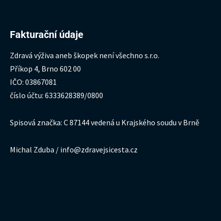
Fakturační údaje
Zdravá výživa aneb škopek není všechno s.r.o.
Příkop 4, Brno 602 00
IČO: 03867081
číslo účtu: 6333628389/0800
Spisová značka: C 87144 vedená u Krajského soudu v Brně
Michal Zduba / info@zdravejsicesta.cz