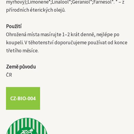
myrhový);Limonene*;Linalool*;Geraniol*;Farnesol*. * – z
přírodních éterických olejů.
Použití
Ohrožená místa masírujte 1–2 krát denně, nejlépe po
koupeli. V těhotenství doporučujeme používat od konce
třetího měsíce.
Země původu
ČR