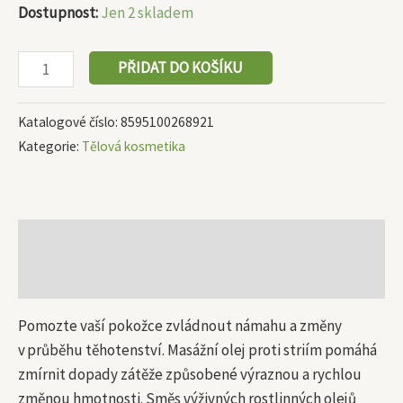
Dostupnost:
Jen 2 skladem
PŘIDAT DO KOŠÍKU
Katalogové číslo:
8595100268921
Kategorie:
Tělová kosmetika
Popis
Další informace
Pomozte vaší pokožce zvládnout námahu a změny
v průběhu těhotenství. Masážní olej proti striím pomáhá
zmírnit dopady zátěže způsobené výraznou a rychlou
změnou hmotnosti. Směs výživných rostlinných olejů