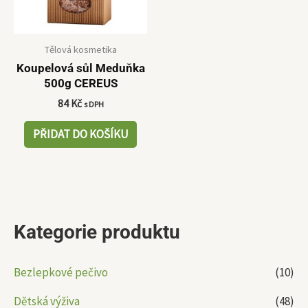
Tělová kosmetika
Koupelová sůl Meduňka
500g CEREUS
84
Kč
s DPH
PŘIDAT DO KOŠÍKU
Kategorie produktu
Bezlepkové pečivo
(10)
Dětská výživa
(48)