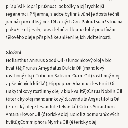
přispívá k lepší pružnosti pokožky a její rychlejší
regeneraci. Příjemná, sladce bylinná vůně je dostatečně
jemná i pro citlivý nos těhotných žen. Pokud se už strie na
pokožce objevily, pravidelné a dlouhodobé používání
tělového oleje přispívá ke snížení jejich viditelnosti.
Složení
Helianthus Annuus Seed Oil (slunečnicový olej v bio
kvalitě);Prunus Amygdalus Dulcis Oil (mandlový
rostlinný olej);Triticum Sativum Germ Oil (rostlinný olej
z pšeničných klíčků);Hippophae Rhamnoides Fruit Oil
(rakytníkový rostlinný olej v bio kvalitě);Citrus Nobilis Oil
(éterický olej mandarinkový);Lavandula Angustifolia Oil
(éterický olej z levandule lékařské);Citrus Aurantium
Amara Flower Oil (éterický olej Neroli z pomerančových
květů);Commiphora Myrrha Oil (éterický olej