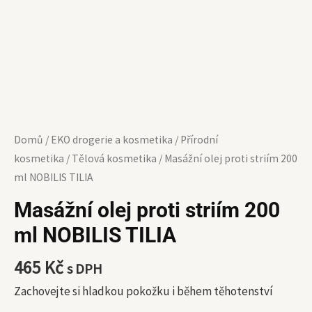
Domů
/
EKO drogerie a kosmetika
/
Přírodní
kosmetika
/
Tělová kosmetika
/ Masážní olej proti striím 200
ml NOBILIS TILIA
Masážní olej proti striím 200
ml NOBILIS TILIA
465
Kč
s DPH
Zachovejte si hladkou pokožku i během těhotenství