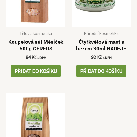
Tělová kosmetika
Přírodní kosmetika
Koupelová sůl Měsíček
Čtyřkvětová mast s
500g CEREUS
bezem 30ml NADĚJE
84
Kč
92
Kč
s DPH
s DPH
PŘIDAT DO KOŠÍKU
PŘIDAT DO KOŠÍKU