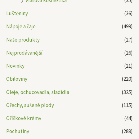
Vlasová kosmetika
(35)
Luštěniny
(36)
Nápoje a čaje
(499)
Naše produkty
(27)
Nejprodávanější
(26)
Novinky
(21)
Obiloviny
(220)
Oleje, ochucovadla, sladidla
(325)
Ořechy, sušené plody
(115)
Oříškové krémy
(44)
Pochutiny
(289)