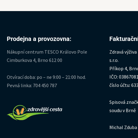
Prodejna a provozovna:
Fakturační
Nákupní centrum TESCO Královo Pole
Zdravá výživa
Cimburkova 4, Brno 612 00
s.r.o.
Příkop 4, Brn
IČO: 0386708
Otvírací doba: po – ne 9:00 – 21:00 hod.
číslo účtu: 6
Pevná linka: 704 450 787
Spisová značk
soudu v Brně
Michal Zduba 