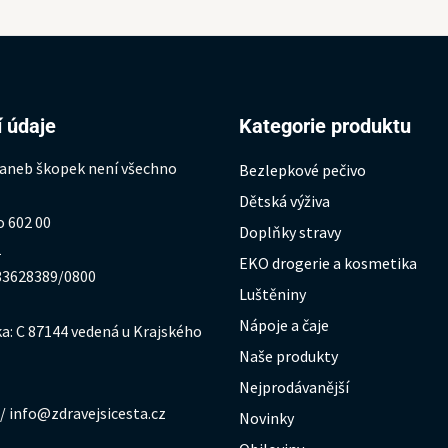
 údaje
Kategorie produktu
 aneb škopek není všechno
Bezlepkové pečivo
Dětská výživa
o 602 00
Doplňky stravy
1
EKO drogerie a kosmetika
333628389/0800
Luštěniny
Nápoje a čaje
a: C 87144 vedená u Krajského
Naše produkty
Nejprodávanější
/ info@zdravejsicesta.cz
Novinky