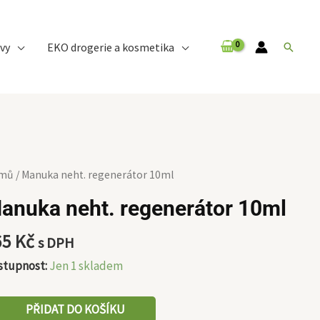
vy
EKO drogerie a kosmetika
Hledat
nuka
mů
/ Manuka neht. regenerátor 10ml
t.
anuka neht. regenerátor 10ml
enerátor
ml
65
Kč
s DPH
ožství
stupnost:
Jen 1 skladem
PŘIDAT DO KOŠÍKU