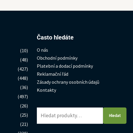
Hledat:
Často hledáte
O nás
(10)
Obchodní podmínky
(48)
Platební a dodací podmínky
(427)
Reklamační řád
(448)
Zásady ochrany osobních údajů
(36)
Kontakty
(497)
(26)
(25)
Hledat
(21)