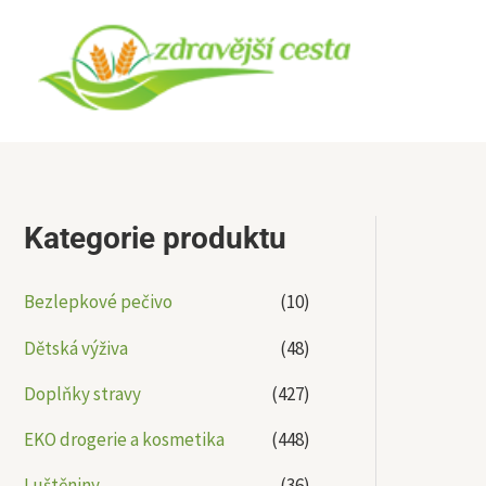
Přeskočit
na
obsah
Kategorie produktu
Bezlepkové pečivo
(10)
Dětská výživa
(48)
Doplňky stravy
(427)
EKO drogerie a kosmetika
(448)
Luštěniny
(36)