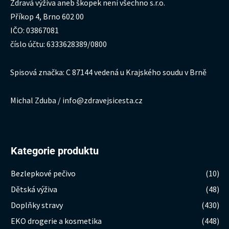
Zdravá výživa aneb škopek není všechno s.r.o.
Příkop 4, Brno 602 00
IČO: 03867081
číslo účtu: 6333628389/0800
Spisová značka: C 87144 vedená u Krajského soudu v Brně
Michal Zduba / info@zdravejsicesta.cz
Kategorie produktu
Bezlepkové pečivo
(10)
Dětská výživa
(48)
Doplňky stravy
(430)
EKO drogerie a kosmetika
(448)