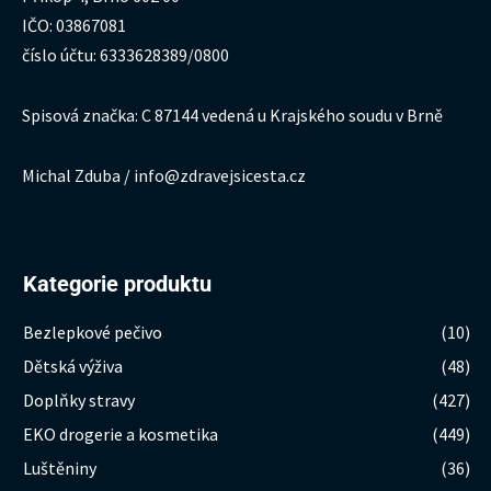
IČO: 03867081
číslo účtu: 6333628389/0800
Spisová značka: C 87144 vedená u Krajského soudu v Brně
Michal Zduba / info@zdravejsicesta.cz
Kategorie produktu
Bezlepkové pečivo
(10)
Dětská výživa
(48)
Doplňky stravy
(427)
EKO drogerie a kosmetika
(449)
Luštěniny
(36)