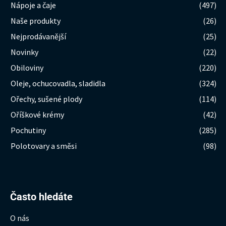
Nápoje a čaje
(497)
Naše produkty
(26)
Nejprodávanější
(25)
Novinky
(22)
Obiloviny
(220)
Oleje, ochucovadla, sladidla
(324)
Ořechy, sušené plody
(114)
Oříškové krémy
(42)
Pochutiny
(285)
Polotovary a směsi
(98)
Hledat:
Často hledáte
O nás