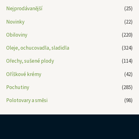
Nejprodávanější
(25)
Novinky
(22)
Obiloviny
(220)
Oleje, ochucovadla, sladidla
(324)
Ořechy, sušené plody
(114)
Oříškové krémy
(42)
Pochutiny
(285)
Polotovary a směsi
(98)