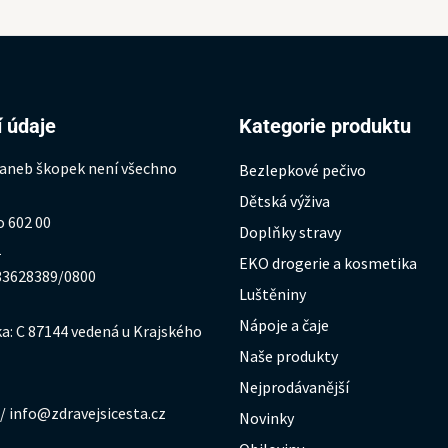
 údaje
Kategorie produktu
 aneb škopek není všechno
Bezlepkové pečivo
Dětská výživa
o 602 00
Doplňky stravy
1
EKO drogerie a kosmetika
333628389/0800
Luštěniny
Nápoje a čaje
a: C 87144 vedená u Krajského
Naše produkty
Nejprodávanější
/ info@zdravejsicesta.cz
Novinky