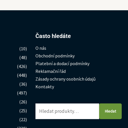
Hledat:
Často hledáte
O nás
(10)
Obchodní podmínky
(48)
Platební a dodací podmínky
(426)
Reklamační řád
(448)
Zásady ochrany osobních údajů
(36)
Kontakty
(497)
(26)
(25)
Hledat
(22)