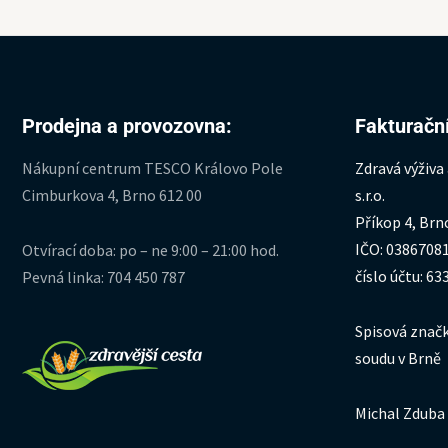
Prodejna a provozovna:
Fakturační
Nákupní centrum TESCO Královo Pole
Zdravá výživa
Cimburkova 4, Brno 612 00
s.r.o.
Příkop 4, Brn
IČO: 0386708
Otvírací doba: po – ne 9:00 – 21:00 hod.
číslo účtu: 6
Pevná linka: 704 450 787
Spisová značk
soudu v Brně
Michal Zduba 