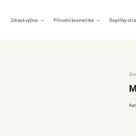
Zdravá výživa
Přírodní kosmetika
Doplňky stra
Do
M
Kat