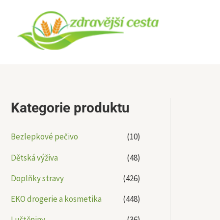
Přeskočit
na
obsah
Kategorie produktu
Bezlepkové pečivo
(10)
Dětská výživa
(48)
Doplňky stravy
(426)
EKO drogerie a kosmetika
(448)
Luštěniny
(36)