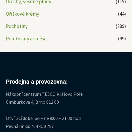
Ořechy, sušené plody
(115)
Oříškové krémy
(44)
Pochutiny
(289)
Polotovary a směsi
(99)
Prodejna a provozovna:
Nákupní centrum TESCO Královo Pole
Cimburkova 4, Brno 612 00
Otvírací doba: po – ne 9:00 – 21:00 hod.
Pevná linka: 704 450 787