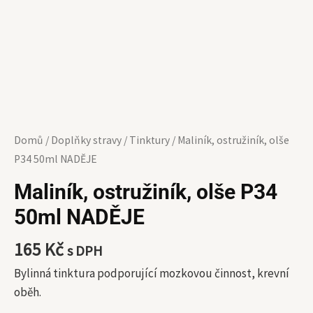
Domů
/
Doplňky stravy
/
Tinktury
/ Maliník, ostružiník, olše
P34 50ml NADĚJE
Maliník, ostružiník, olše P34
50ml NADĚJE
165
Kč
s DPH
Bylinná tinktura podporující mozkovou činnost, krevní
oběh.