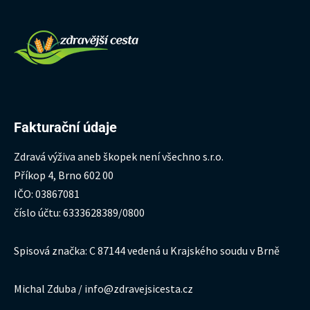
Fakturační údaje
Zdravá výživa aneb škopek není všechno s.r.o.
Příkop 4, Brno 602 00
IČO: 03867081
číslo účtu: 6333628389/0800
Spisová značka: C 87144 vedená u Krajského soudu v Brně
Michal Zduba / info@zdravejsicesta.cz