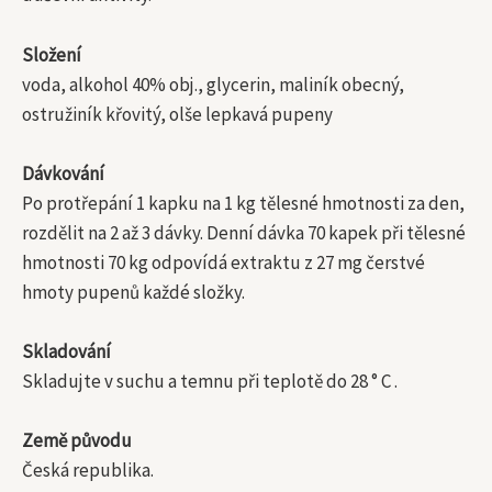
Složení
voda, alkohol 40% obj., glycerin, maliník obecný,
ostružiník křovitý, olše lepkavá pupeny
Dávkování
Po protřepání 1 kapku na 1 kg tělesné hmotnosti za den,
rozdělit na 2 až 3 dávky. Denní dávka 70 kapek při tělesné
hmotnosti 70 kg odpovídá extraktu z 27 mg čerstvé
hmoty pupenů každé složky.
Skladování
Skladujte v suchu a temnu při teplotě do 28 ° C .
Země původu
Česká republika.