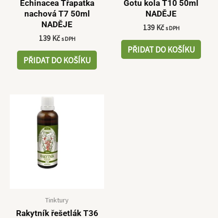
Echinacea Třapatka
Gotu kola T10 50ml
nachová T7 50ml
NADĚJE
NADĚJE
139
Kč
s DPH
139
Kč
s DPH
PŘIDAT DO KOŠÍKU
PŘIDAT DO KOŠÍKU
Tinktury
Rakytník řešetlák T36