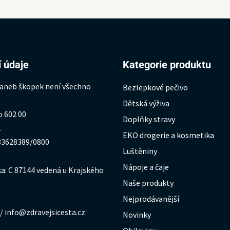
 údaje
Kategorie produktu
 aneb škopek není všechno
Bezlepkové pečivo
Dětská výživa
o 602 00
Doplňky stravy
1
EKO drogerie a kosmetika
333628389/0800
Luštěniny
Nápoje a čaje
a: C 87144 vedená u Krajského
Naše produkty
Nejprodávanější
/ info@zdravejsicesta.cz
Novinky