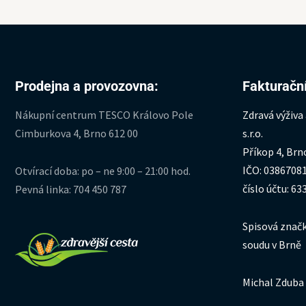
Prodejna a provozovna:
Fakturační
Nákupní centrum TESCO Královo Pole
Zdravá výživa
Cimburkova 4, Brno 612 00
s.r.o.
Příkop 4, Brn
IČO: 0386708
Otvírací doba: po – ne 9:00 – 21:00 hod.
číslo účtu: 6
Pevná linka: 704 450 787
Spisová značk
soudu v Brně
Michal Zduba 