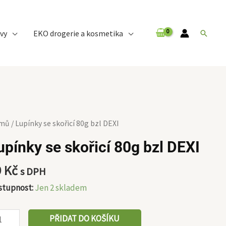
vy
EKO drogerie a kosmetika
Hledat
pínky
mů
/ Lupínky se skořicí 80g bzl DEXI
upínky se skořicí 80g bzl DEXI
řicí
g
9
Kč
s DPH
stupnost:
Jen 2 skladem
XI
ožství
PŘIDAT DO KOŠÍKU