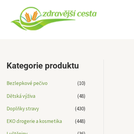
Přeskočit
na
obsah
Kategorie produktu
Bezlepkové pečivo
(10)
Dětská výživa
(48)
Doplňky stravy
(430)
EKO drogerie a kosmetika
(448)
Luštěniny
(36)