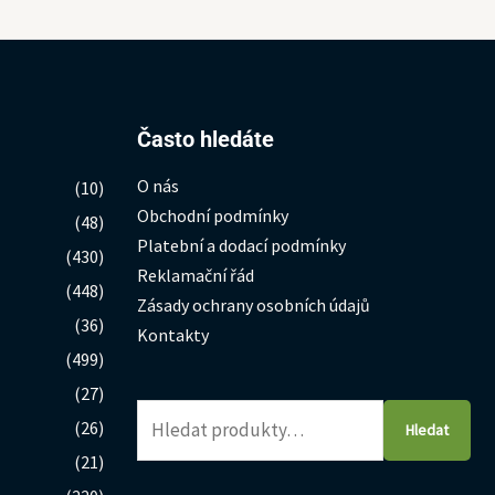
Hledat:
Často hledáte
O nás
(10)
Obchodní podmínky
(48)
Platební a dodací podmínky
(430)
Reklamační řád
(448)
Zásady ochrany osobních údajů
(36)
Kontakty
(499)
(27)
(26)
Hledat
(21)