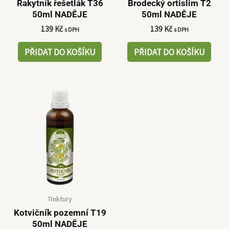
Rakytník řešetlák T36
Brodecký ortislim T2
50ml NADĚJE
50ml NADĚJE
139
Kč
139
Kč
s DPH
s DPH
PŘIDAT DO KOŠÍKU
PŘIDAT DO KOŠÍKU
Tinktury
Kotvičník pozemní T19
50ml NADĚJE