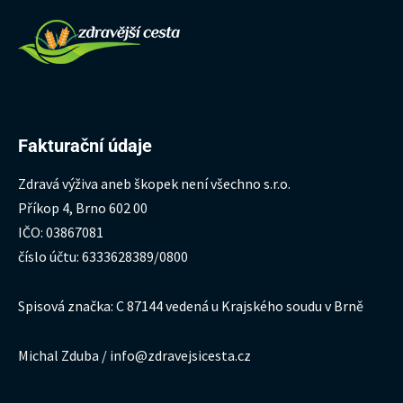
Fakturační údaje
Zdravá výživa aneb škopek není všechno s.r.o.
Příkop 4, Brno 602 00
IČO: 03867081
číslo účtu: 6333628389/0800
Spisová značka: C 87144 vedená u Krajského soudu v Brně
Michal Zduba / info@zdravejsicesta.cz