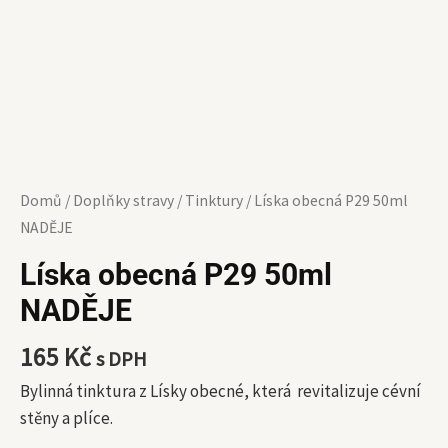
Domů
/
Doplňky stravy
/
Tinktury
/ Líska obecná P29 50ml
NADĚJE
Líska obecná P29 50ml
NADĚJE
165
Kč
s DPH
Bylinná tinktura z Lísky obecné, která revitalizuje cévní
stěny a plíce.