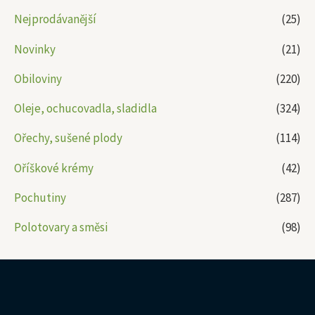
Nejprodávanější
(25)
Novinky
(21)
Obiloviny
(220)
Oleje, ochucovadla, sladidla
(324)
Ořechy, sušené plody
(114)
Oříškové krémy
(42)
Pochutiny
(287)
Polotovary a směsi
(98)