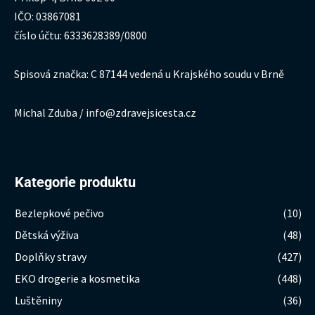
IČO: 03867081
číslo účtu: 6333628389/0800
Spisová značka: C 87144 vedená u Krajského soudu v Brně
Michal Zduba / info@zdravejsicesta.cz
Kategorie produktu
Bezlepkové pečivo
(10)
Dětská výživa
(48)
Doplňky stravy
(427)
EKO drogerie a kosmetika
(448)
Luštěniny
(36)