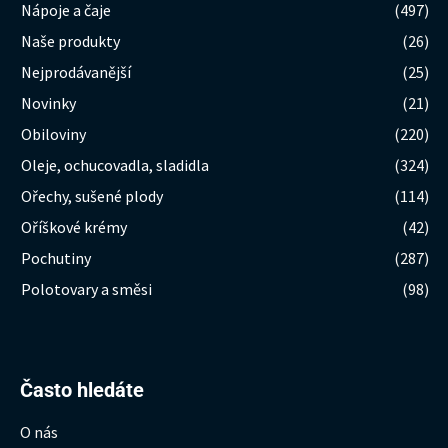
Nápoje a čaje
(497)
Naše produkty
(26)
Nejprodávanější
(25)
Novinky
(21)
Obiloviny
(220)
Oleje, ochucovadla, sladidla
(324)
Ořechy, sušené plody
(114)
Oříškové krémy
(42)
Pochutiny
(287)
Polotovary a směsi
(98)
Hledat:
Často hledáte
O nás