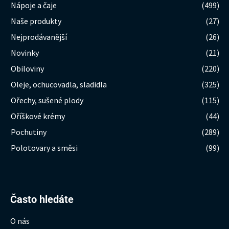
Nápoje a čaje
(499)
Naše produkty
(27)
Nejprodávanější
(26)
Novinky
(21)
Obiloviny
(220)
Oleje, ochucovadla, sladidla
(325)
Ořechy, sušené plody
(115)
Oříškové krémy
(44)
Pochutiny
(289)
Polotovary a směsi
(99)
Hledat:
Často hledáte
O nás