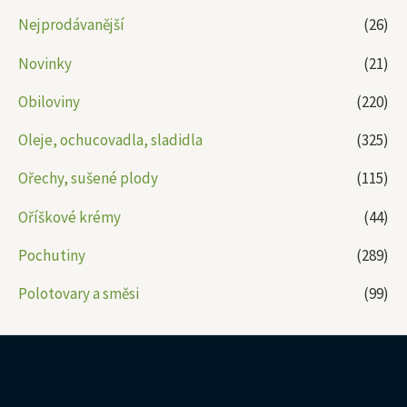
Nejprodávanější
(26)
Novinky
(21)
Obiloviny
(220)
Oleje, ochucovadla, sladidla
(325)
Ořechy, sušené plody
(115)
Oříškové krémy
(44)
Pochutiny
(289)
Polotovary a směsi
(99)