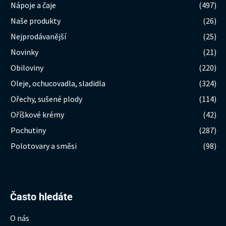
Nápoje a čaje
(497)
Naše produkty
(26)
Nejprodávanější
(25)
Novinky
(21)
Obiloviny
(220)
Oleje, ochucovadla, sladidla
(324)
Ořechy, sušené plody
(114)
Oříškové krémy
(42)
Pochutiny
(287)
Polotovary a směsi
(98)
Hledat:
Často hledáte
O nás