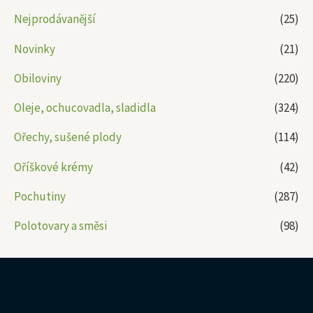
Nejprodávanější
(25)
Novinky
(21)
Obiloviny
(220)
Oleje, ochucovadla, sladidla
(324)
Ořechy, sušené plody
(114)
Oříškové krémy
(42)
Pochutiny
(287)
Polotovary a směsi
(98)