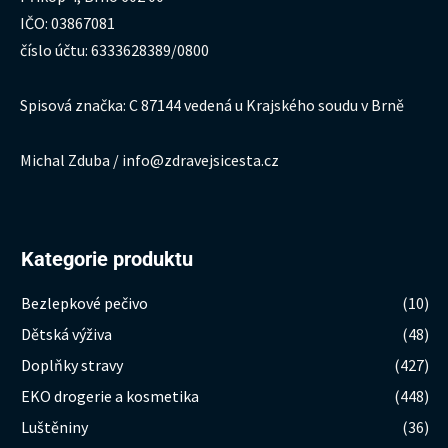
IČO: 03867081
číslo účtu: 6333628389/0800
Spisová značka: C 87144 vedená u Krajského soudu v Brně
Michal Zduba / info@zdravejsicesta.cz
Kategorie produktu
Bezlepkové pečivo
(10)
Dětská výživa
(48)
Doplňky stravy
(427)
EKO drogerie a kosmetika
(448)
Luštěniny
(36)