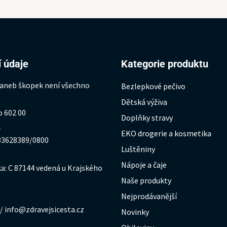
 údaje
Kategorie produktu
 aneb škopek není všechno
Bezlepkové pečivo
Dětská výživa
o 602 00
Doplňky stravy
1
EKO drogerie a kosmetika
333628389/0800
Luštěniny
Nápoje a čaje
a: C 87144 vedená u Krajského
Naše produkty
Nejprodávanější
/ info@zdravejsicesta.cz
Novinky