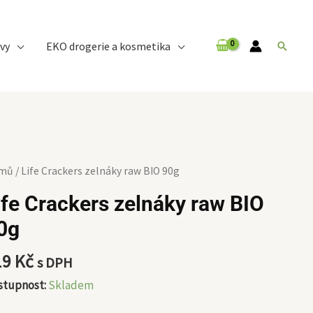
vy
EKO drogerie a kosmetika
Hledat
e
mů
/ Life Crackers zelnáky raw BIO 90g
ckers
ife Crackers zelnáky raw BIO
náky
0g
w
O
19
Kč
s DPH
g
ožství
stupnost:
Skladem