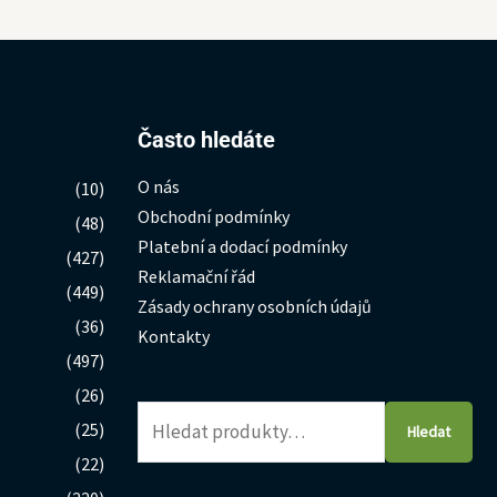
Hledat:
Často hledáte
O nás
(10)
Obchodní podmínky
(48)
Platební a dodací podmínky
(427)
Reklamační řád
(449)
Zásady ochrany osobních údajů
(36)
Kontakty
(497)
(26)
(25)
Hledat
(22)