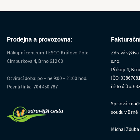
Prodejna a provozovna:
Fakturační
Nákupní centrum TESCO Královo Pole
Zdravá výživa
Cimburkova 4, Brno 612 00
s.r.o.
Příkop 4, Brn
IČO: 0386708
Otvírací doba: po – ne 9:00 – 21:00 hod.
číslo účtu: 6
Pevná linka: 704 450 787
Spisová značk
soudu v Brně
Michal Zduba 