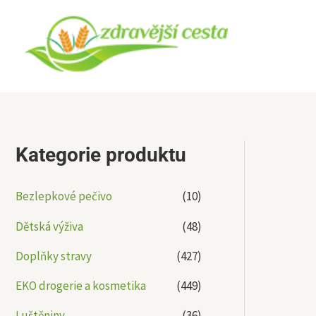
Přeskočit
na
obsah
Kategorie produktu
Bezlepkové pečivo
(10)
Dětská výživa
(48)
Doplňky stravy
(427)
EKO drogerie a kosmetika
(449)
Luštěniny
(36)