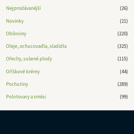
Nejprodávanější
(26)
Novinky
(21)
Obiloviny
(220)
Oleje, ochucovadla, sladidla
(325)
Ořechy, sušené plody
(115)
Oříškové krémy
(44)
Pochutiny
(289)
Polotovary a směsi
(99)