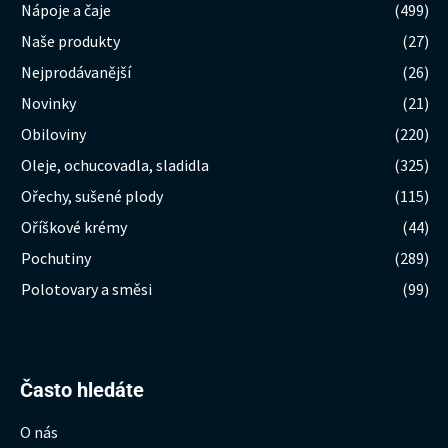
Nápoje a čaje
(499)
Naše produkty
(27)
Nejprodávanější
(26)
Novinky
(21)
Obiloviny
(220)
Oleje, ochucovadla, sladidla
(325)
Ořechy, sušené plody
(115)
Oříškové krémy
(44)
Pochutiny
(289)
Polotovary a směsi
(99)
Hledat:
Často hledáte
O nás