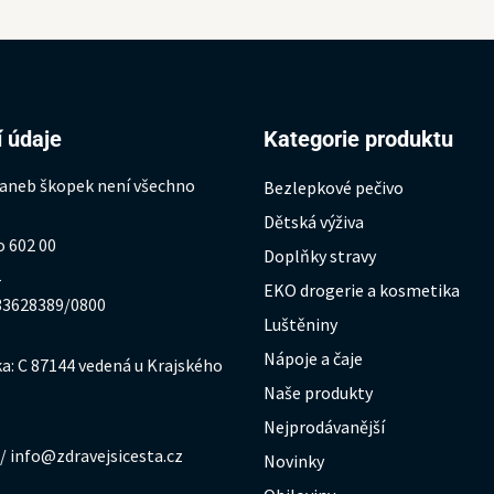
 údaje
Kategorie produktu
 aneb škopek není všechno
Bezlepkové pečivo
Dětská výživa
o 602 00
Doplňky stravy
1
EKO drogerie a kosmetika
333628389/0800
Luštěniny
Nápoje a čaje
a: C 87144 vedená u Krajského
Naše produkty
Nejprodávanější
/ info@zdravejsicesta.cz
Novinky