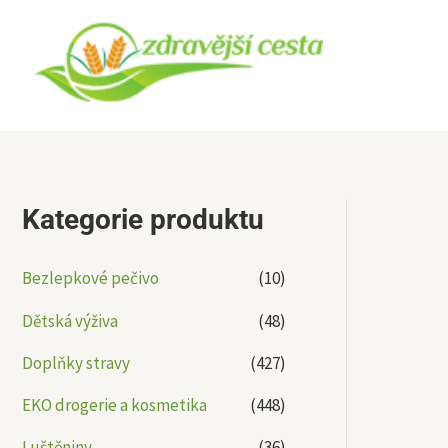
Přeskočit
na
obsah
Kategorie produktu
Bezlepkové pečivo
(10)
Dětská výživa
(48)
Doplňky stravy
(427)
EKO drogerie a kosmetika
(448)
Luštěniny
(36)