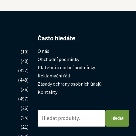
Hledat:
Často hledáte
O nás
(10)
Obchodní podmínky
(48)
Platební a dodací podmínky
(427)
Reklamační řád
(448)
Zásady ochrany osobních údajů
(36)
Kontakty
(497)
(26)
(25)
Hledat
(21)