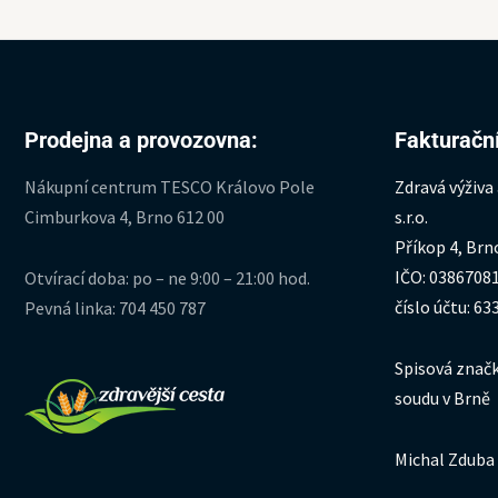
Prodejna a provozovna:
Fakturační
Nákupní centrum TESCO Královo Pole
Zdravá výživa
Cimburkova 4, Brno 612 00
s.r.o.
Příkop 4, Brn
IČO: 0386708
Otvírací doba: po – ne 9:00 – 21:00 hod.
číslo účtu: 6
Pevná linka: 704 450 787
Spisová značk
soudu v Brně
Michal Zduba 