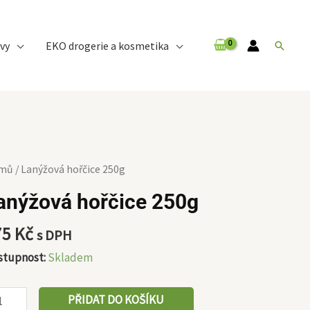
vy
EKO drogerie a kosmetika
Hledat
nýžová
mů
/ Lanýžová hořčice 250g
čice
anýžová hořčice 250g
0g
ožství
75
Kč
s DPH
stupnost:
Skladem
PŘIDAT DO KOŠÍKU