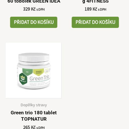
60 tobolek GREEN IDEA
g 4FITNESS
329
Kč
189
Kč
s DPH
s DPH
PŘIDAT DO KOŠÍKU
PŘIDAT DO KOŠÍKU
Doplňky stravy
Green trio 180 tablet
TOPNATUR
265
Kč
s DPH