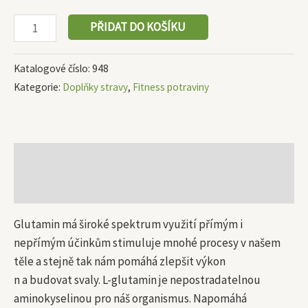
PŘIDAT DO KOŠÍKU
Katalogové číslo:
948
Kategorie:
Doplňky stravy
,
Fitness potraviny
Popis
Další informace
Glutamin má široké spektrum využití přímým i
nepřímým účinkům stimuluje mnohé procesy v našem
těle a stejně tak nám pomáhá zlepšit výkon
n a budovat svaly. L-glutamin je nepostradatelnou
aminokyselinou pro náš organismus. Napomáhá