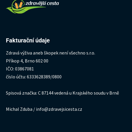
Fakturační údaje
Zdravá výživa aneb škopek není všechno s.r.o.
Příkop 4, Brno 602 00
IČO: 03867081
číslo účtu: 6333628389/0800
Spisová značka: C 87144 vedená u Krajského soudu v Brně
Michal Zduba / info@zdravejsicesta.cz