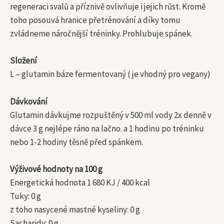
regeneraci svalů a příznivě ovlivňuje i jejich růst. Kromě
toho posouvá hranice přetrénování a díky tomu
zvládneme náročnější tréninky. Prohlubuje spánek.
Složení
L – glutamin báze fermentovaný ( je vhodný pro vegany)
Dávkování
Glutamin dávkujme rozpuštěný v 500 ml vody 2x denně v
dávce 3 g nejlépe ráno na lačno. a 1 hodinu po tréninku
nebo 1-2 hodiny těsně před spánkem.
Výživové hodnoty na 100 g
Energetická hodnota 1 680 KJ / 400 kcal
Tuky: 0 g
z toho nasycené mastné kyseliny: 0 g
Sacharidy: 0 g