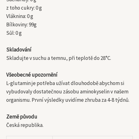
z toho cukry: 0 g
Vláknina: 0 g
Bílkoviny: 99g
Sůl: 0 g
Skladování
Skladujte v suchu a temnu, při teplotě do 28°C.
Všeobecné upozornění
L-glutamin je potřeba užívat dlouhodobě abychom si
vybudovaly dostatečnou zásobu aminokyselin v našem
organismu. První výsledky uvidíme zhruba za 4-8 týdnů.
Země původu
Česká republika.