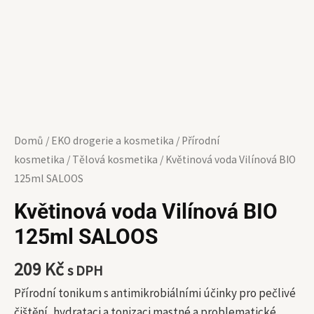
Domů
/
EKO drogerie a kosmetika
/
Přírodní
kosmetika
/
Tělová kosmetika
/ Květinová voda Vilínová BIO
125ml SALOOS
Květinová voda Vilínová BIO
125ml SALOOS
209
Kč
s DPH
Přírodní tonikum s antimikrobiálními účinky pro pečlivé
čištění, hydrataci a tonizaci mastné a problematické