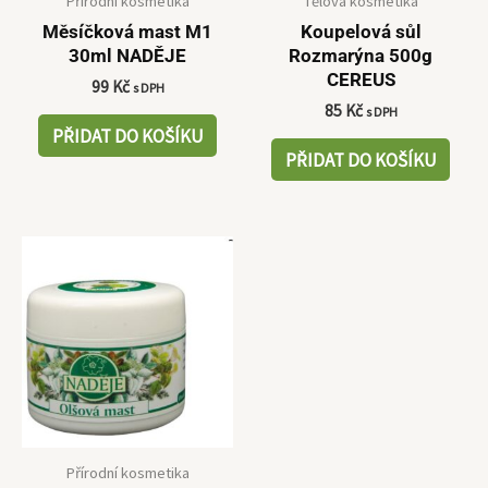
Přírodní kosmetika
Tělová kosmetika
Měsíčková mast M1
Koupelová sůl
30ml NADĚJE
Rozmarýna 500g
CEREUS
99
Kč
s DPH
85
Kč
s DPH
PŘIDAT DO KOŠÍKU
PŘIDAT DO KOŠÍKU
Přírodní kosmetika