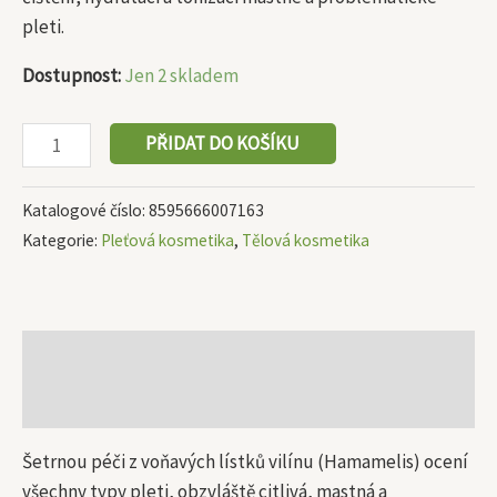
pleti.
Dostupnost:
Jen 2 skladem
PŘIDAT DO KOŠÍKU
Katalogové číslo:
8595666007163
Kategorie:
Pleťová kosmetika
,
Tělová kosmetika
Popis
Další informace
Šetrnou péči z voňavých lístků vilínu (Hamamelis) ocení
všechny typy pleti, obzvláště citlivá, mastná a