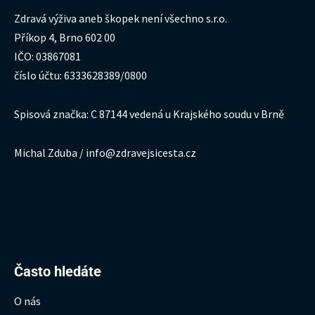
Zdravá výživa aneb škopek není všechno s.r.o.
Příkop 4, Brno 602 00
IČO: 03867081
číslo účtu: 6333628389/0800
Spisová značka: C 87144 vedená u Krajského soudu v Brně
Michal Zduba / info@zdravejsicesta.cz
Hledat:
Často hledáte
O nás