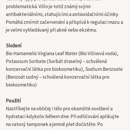
problematická. Vilín je totiž známý svými
antibakteriálními, stahujícími a antioxidačními účinky.
Pomáhá zmírnit začervenání a přispívá k regulaci mazu a
je velmi vyhledávaný při akné nebo ekzému.
Složení
Bio Hamamelis Virgiana Leaf Water (Bio Vilínová voda),
Potassium Sorbate (Sorbát draselný – schválená
konzervační látka pro biokosmetiku), Sodium Benzoate
(Benzoát sodný – schválená konzervační látka pro
biokosmetiku)
Použití
Nastříkejte na obličej i tělo pro okamžité osvěžení a
hydrataci kdykoliv během dne. Při odličování aplikujte
na vatový tamponek a jemně pleť dočistěte. Po