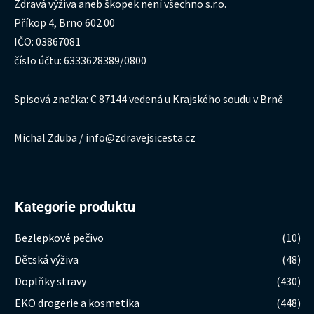
Zdravá výživa aneb škopek není všechno s.r.o.
Příkop 4, Brno 602 00
IČO: 03867081
číslo účtu: 6333628389/0800
Spisová značka: C 87144 vedená u Krajského soudu v Brně
Michal Zduba / info@zdravejsicesta.cz
Kategorie produktu
Bezlepkové pečivo
(10)
Dětská výživa
(48)
Doplňky stravy
(430)
EKO drogerie a kosmetika
(448)