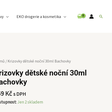
vy
EKO drogerie a kosmetika
Hledat
zovky
mů
/ Krizovky dětské noční 30ml Bachovky
tské
rizovky dětské noční 30ml
ní
achovky
ml
chovky
69
Kč
s DPH
ožství
stupnost:
Jen 2 skladem