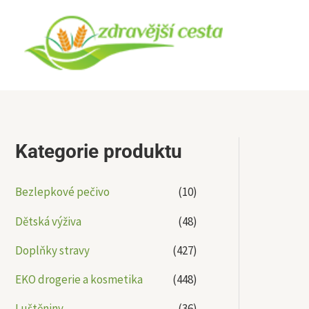
Přeskočit
na
obsah
Kategorie produktu
Bezlepkové pečivo
(10)
Dětská výživa
(48)
Doplňky stravy
(427)
EKO drogerie a kosmetika
(448)
Luštěniny
(36)