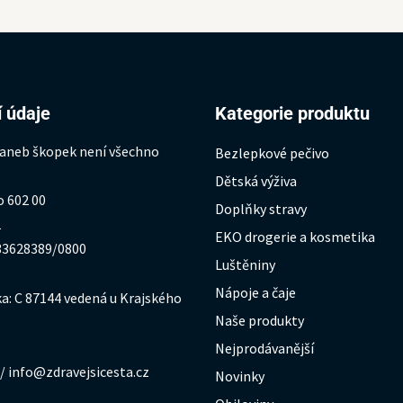
 údaje
Kategorie produktu
 aneb škopek není všechno
Bezlepkové pečivo
Dětská výživa
o 602 00
Doplňky stravy
1
EKO drogerie a kosmetika
333628389/0800
Luštěniny
Nápoje a čaje
a: C 87144 vedená u Krajského
Naše produkty
Nejprodávanější
/ info@zdravejsicesta.cz
Novinky