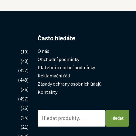
Hledat:
Často hledáte
O nás
(10)
Obchodní podmínky
(48)
Platební a dodací podmínky
(427)
Reklamační řád
(448)
Zásady ochrany osobních údajů
(36)
Kontakty
(497)
(26)
(25)
Hledat
(21)