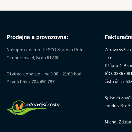
Prodejna a provozovna:
Fakturační
Nákupní centrum TESCO Královo Pole
Zdravá výživa
Cimburkova 4, Brno 612 00
s.r.o.
Příkop 4, Brn
IČO: 0386708
Otvírací doba: po – ne 9:00 – 21:00 hod.
číslo účtu: 6
Pevná linka: 704 450 787
Spisová značk
soudu v Brně
Michal Zduba 