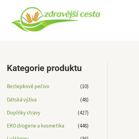
Přeskočit
na
obsah
Kategorie produktu
Bezlepkové pečivo
(10)
Dětská výživa
(48)
Doplňky stravy
(427)
EKO drogerie a kosmetika
(448)
Luštěniny
(36)