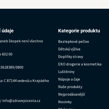
 údaje
Kategorie produktu
 aneb škopek není všechno
Bezlepkové pečivo
Dětská výživa
o 602 00
Doplňky stravy
1
EKO drogerie a kosmetika
333628389/0800
Luštěniny
Nápoje a čaje
a: C 87144 vedená u Krajského
Naše produkty
Nejprodávanější
/ info@zdravejsicesta.cz
Novinky