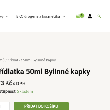
vy
EKO drogerie a kosmetika
Hledat
dlatka
mů
/ Křídlatka 50ml Bylinné kapky
ml
řídlatka 50ml Bylinné kapky
inné
pky
73
Kč
s DPH
ožství
stupnost:
Skladem
PŘIDAT DO KOŠÍKU