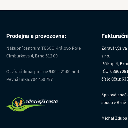
Prodejna a provozovna:
Fakturační
Nákupní centrum TESCO Královo Pole
Zdravá výživa
Cimburkova 4, Brno 612 00
s.r.o.
Příkop 4, Brn
IČO: 0386708
Otvírací doba: po – ne 9:00 – 21:00 hod.
číslo účtu: 6
Pevná linka: 704 450 787
Spisová značk
soudu v Brně
Michal Zduba 