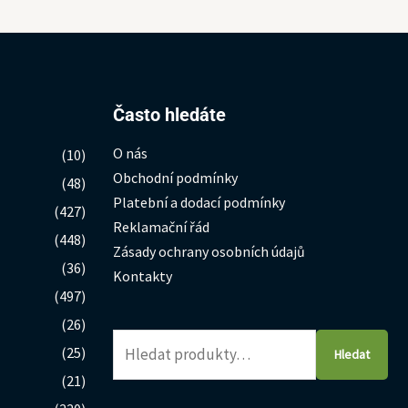
Hledat:
Často hledáte
O nás
(10)
Obchodní podmínky
(48)
Platební a dodací podmínky
(427)
Reklamační řád
(448)
Zásady ochrany osobních údajů
(36)
Kontakty
(497)
(26)
(25)
Hledat
(21)