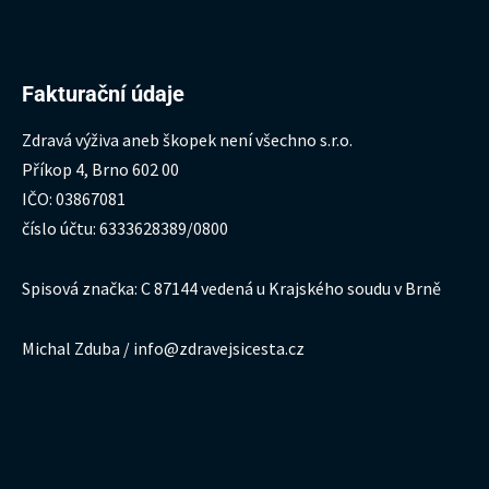
Fakturační údaje
Zdravá výživa aneb škopek není všechno s.r.o.
Příkop 4, Brno 602 00
IČO: 03867081
číslo účtu: 6333628389/0800
Spisová značka: C 87144 vedená u Krajského soudu v Brně
Michal Zduba / info@zdravejsicesta.cz