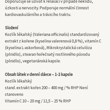
Doporučuje se užívat k relaxaci v případě neklidu,
úzkosti a nervozity. Podporuje normální činnost
kardiovaskulárního a trávicího traktu.
Složení
Kozlík lékařský (Valeriana officinalis) standardizovaný
extrakt z kořene (kyselina valerenová 0,8 %), vitamín C
(kyselina L-askorbová), Mikrokrystalická celulóza
(plnidlo), stearan hořečnatý rostlinného původu
(plnidlo), vegetariánská kapsle.
Obsah látek v denní dávce – 1-2 kapsle
Kozlík lékařský
stand. extrakt kořen 200 – 400 mg / % RHP Není
stanoveno
Vitamín C 10 – 20 mg / 12,5 – 25 % RHP