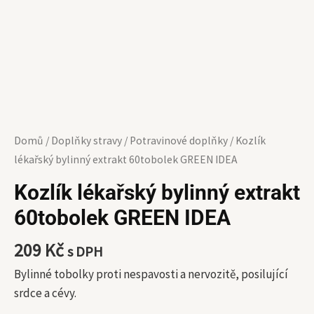
Domů
/
Doplňky stravy
/
Potravinové doplňky
/ Kozlík
lékařský bylinný extrakt 60tobolek GREEN IDEA
Kozlík lékařský bylinný extrakt
60tobolek GREEN IDEA
209
Kč
s DPH
Bylinné tobolky proti nespavosti a nervozitě, posilující
srdce a cévy.