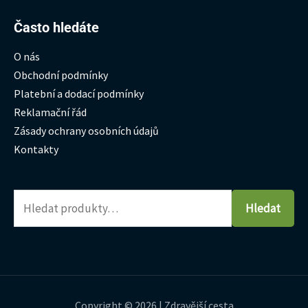
Hledat:
Často hledáte
O nás
Obchodní podmínky
Platební a dodací podmínky
Reklamační řád
Zásady ochrany osobních údajů
Kontakty
Hledat
Copyright © 2026 | Zdravější cesta