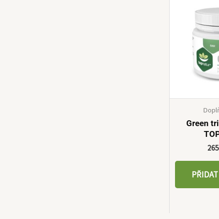
Dopl
Green tr
TO
26
PŘIDAT