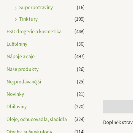
Superpotraviny
(16)
Tinktury
(199)
EKO drogerie a kosmetika
(448)
Luštěniny
(36)
Nápoje a čaje
(497)
Naše produkty
(26)
Nejprodávanější
(25)
Novinky
(21)
Obiloviny
(220)
Popis
Další
Oleje, ochucovadla, sladidla
(324)
Doplněk strav
Ořechy, sušené plody
(114)