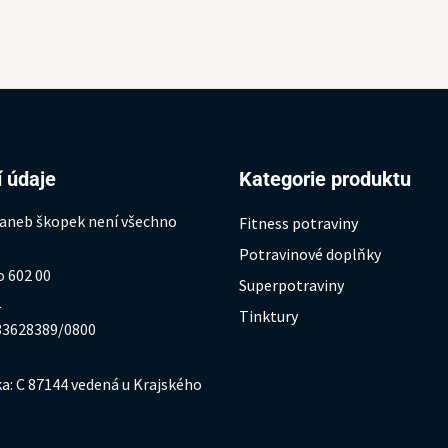
 údaje
Kategorie produktu
 aneb škopek není všechno
Fitness potraviny
Potravinové doplňky
o 602 00
Superpotraviny
1
Tinktury
333628389/0800
a: C 87144 vedená u Krajského