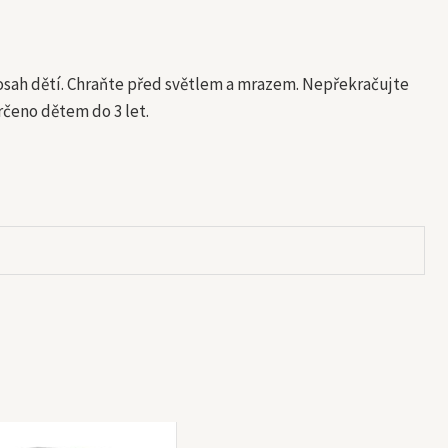
sah dětí. Chraňte před světlem a mrazem. Nepřekračujte
rčeno dětem do 3 let.