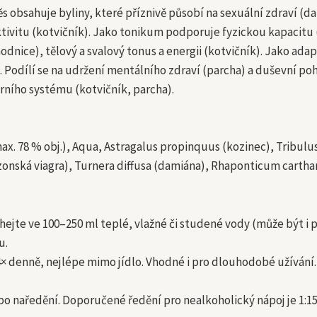
s obsahuje byliny, které příznivě působí na sexuální zdraví (d
tivitu (kotvičník). Jako tonikum podporuje fyzickou kapacitu 
odnice), tělový a svalový tonus a energii (kotvičník). Jako ada
. Podílí se na udržení mentálního zdraví (parcha) a duševní po
rního systému (kotvičník, parcha).
max. 78 % obj.), Aqua, Astragalus propinquus (kozinec), Tribul
nská viagra), Turnera diffusa (damiána), Rhaponticum cartham
hejte ve 100–250 ml teplé, vlažné či studené vody (může být i
u.
× denně, nejlépe mimo jídlo. Vhodné i pro dlouhodobé užívání. 
 po naředění. Doporučené ředění pro nealkoholický nápoj je 1:1