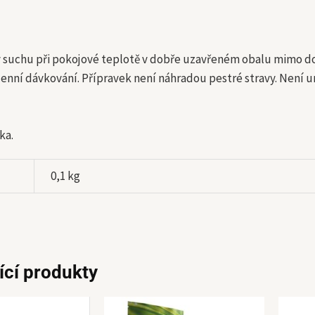
 suchu při pokojové teplotě v dobře uzavřeném obalu mimo do
nní dávkování. Přípravek není náhradou pestré stravy. Není u
ka.
0,1 kg
ící produkty