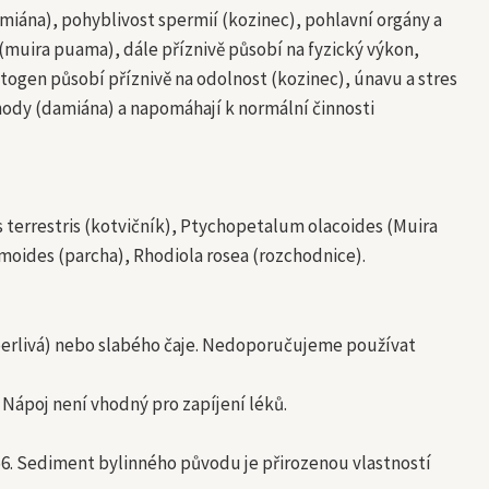
amiána), pohyblivost spermií (kozinec), pohlavní orgány a
(muira puama), dále příznivě působí na fyzický výkon,
ptogen působí příznivě na odolnost (kozinec), únavu a stres
hody (damiána) a napomáhají k normální činnosti
us terrestris (kotvičník), Ptychopetalum olacoides (Muira
oides (parcha), Rhodiola rosea (rozchodnice).
 perlivá) nebo slabého čaje. Nedoporučujeme používat
Nápoj není vhodný pro zapíjení léků.
56. Sediment bylinného původu je přirozenou vlastností