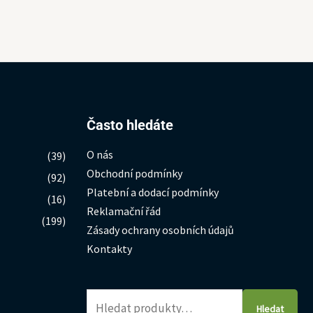
Hledat:
Často hledáte
O nás
(39)
Obchodní podmínky
(92)
Platební a dodací podmínky
(16)
Reklamační řád
(199)
Zásady ochrany osobních údajů
Kontakty
Hledat