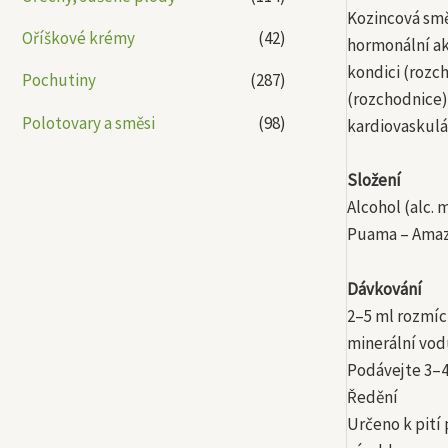
Kozincová smě
Oříškové krémy
(42)
hormonální ak
kondici (rozch
Pochutiny
(287)
(rozchodnice)
Polotovary a směsi
(98)
kardiovaskulá
Složení
Alcohol (alc. 
Puama – Amazo
Dávkování
2–5 ml rozmíc
minerální vod
Podávejte 3–4
Ředění
Určeno k pití