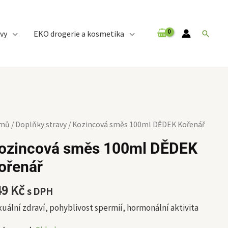
vy
EKO drogerie a kosmetika
Hledat
zincová
mů
/
Doplňky stravy
/ Kozincová směs 100ml DĚDEK Kořenář
ěs
ozincová směs 100ml DĚDEK
0ml
ořenář
DEK
řenář
49
Kč
s DPH
ožství
uální zdraví, pohyblivost spermií, hormonální aktivita