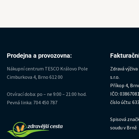
Prodejna a provozovna:
Fakturační
Nákupní centrum TESCO Královo Pole
Zdravá výživa
Cimburkova 4, Brno 612 00
s.r.o.
Příkop 4, Brn
IČO: 0386708
Otvírací doba: po – ne 9:00 – 21:00 hod.
číslo účtu: 6
Pevná linka: 704 450 787
Spisová značk
soudu v Brně