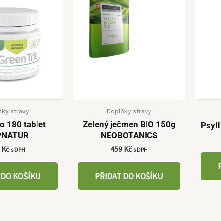
ňky stravy
Doplňky stravy
io 180 tablet
Zelený ječmen BIO 150g
Psyl
PNATUR
NEOBOTANICS
5
Kč
459
Kč
s DPH
s DPH
 DO KOŠÍKU
PŘIDAT DO KOŠÍKU