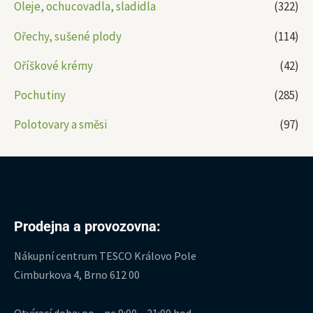
Oleje, ochucovadla, sladidla
(322)
Ořechy, sušené plody
(114)
Oříškové krémy
(42)
Pochutiny
(285)
Polotovary a směsi
(97)
Prodejna a provozovna:
Nákupní centrum TESCO Královo Pole
Cimburkova 4, Brno 612 00
Otvírací doba: po – ne 9:00 – 21:00 hod.