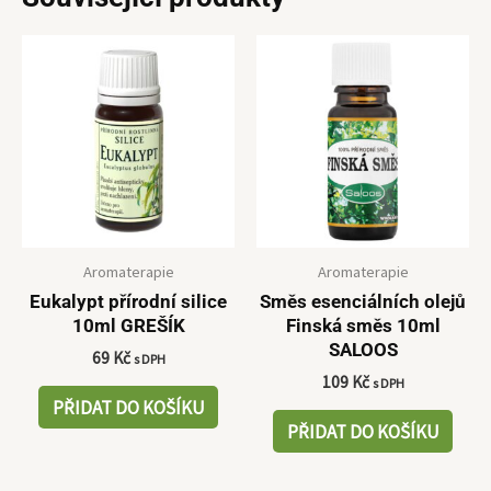
Aromaterapie
Aromaterapie
Eukalypt přírodní silice
Směs esenciálních olejů
10ml GREŠÍK
Finská směs 10ml
SALOOS
69
Kč
s DPH
109
Kč
s DPH
PŘIDAT DO KOŠÍKU
PŘIDAT DO KOŠÍKU