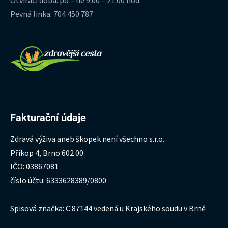
Pevná linka: 704 450 787
Fakturační údaje
Zdravá výživa aneb škopek není všechno s.r.o.
Příkop 4, Brno 602 00
IČO: 03867081
číslo účtu: 6333628389/0800
Spisová značka: C 87144 vedená u Krajského soudu v Brně