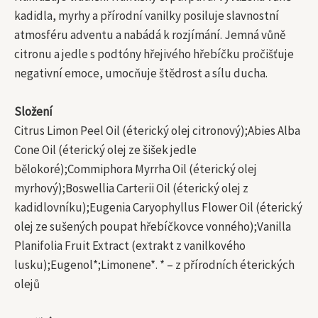
kadidla, myrhy a přírodní vanilky posiluje slavnostní
atmosféru adventu a nabádá k rozjímání. Jemná vůně
citronu a jedle s podtóny hřejivého hřebíčku pročišťuje
negativní emoce, umocňuje štědrost a sílu ducha.
Složení
Citrus Limon Peel Oil (éterický olej citronový);Abies Alba
Cone Oil (éterický olej ze šišek jedle
bělokoré);Commiphora Myrrha Oil (éterický olej
myrhový);Boswellia Carterii Oil (éterický olej z
kadidlovníku);Eugenia Caryophyllus Flower Oil (éterický
olej ze sušených poupat hřebíčkovce vonného);Vanilla
Planifolia Fruit Extract (extrakt z vanilkového
lusku);Eugenol*;Limonene*. * – z přírodních éterických
olejů