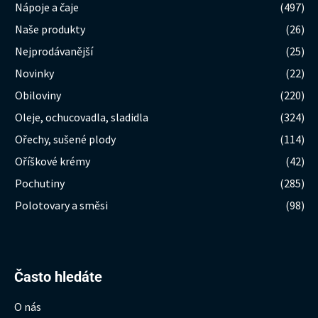
Nápoje a čaje
(497)
Naše produkty
(26)
Nejprodávanější
(25)
Novinky
(22)
Obiloviny
(220)
Oleje, ochucovadla, sladidla
(324)
Ořechy, sušené plody
(114)
Oříškové krémy
(42)
Pochutiny
(285)
Polotovary a směsi
(98)
Hledat:
Často hledáte
O nás