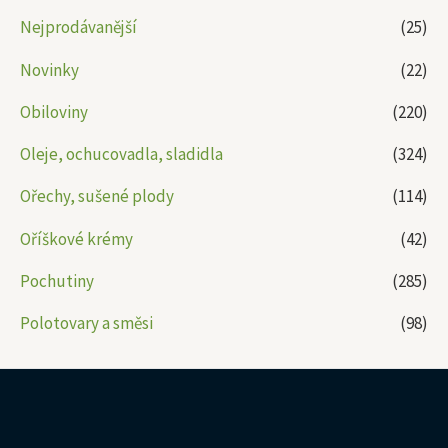
Nejprodávanější
(25)
Novinky
(22)
Obiloviny
(220)
Oleje, ochucovadla, sladidla
(324)
Ořechy, sušené plody
(114)
Oříškové krémy
(42)
Pochutiny
(285)
Polotovary a směsi
(98)