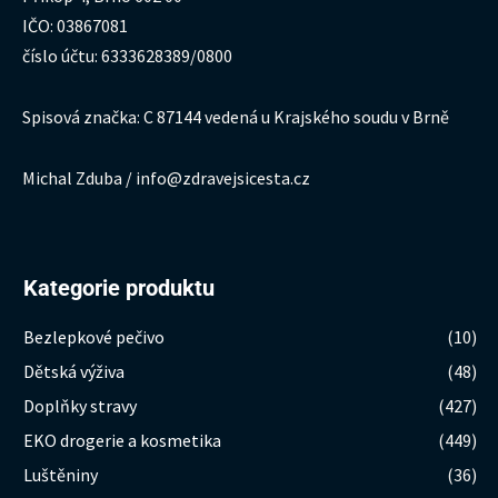
IČO: 03867081
číslo účtu: 6333628389/0800
Spisová značka: C 87144 vedená u Krajského soudu v Brně
Michal Zduba / info@zdravejsicesta.cz
Kategorie produktu
Bezlepkové pečivo
(10)
Dětská výživa
(48)
Doplňky stravy
(427)
EKO drogerie a kosmetika
(449)
Luštěniny
(36)