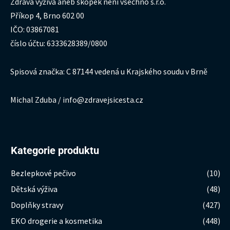
Zdravá výživa aneb škopek není všechno s.r.o.
Příkop 4, Brno 602 00
IČO: 03867081
číslo účtu: 6333628389/0800
Spisová značka: C 87144 vedená u Krajského soudu v Brně
Michal Zduba / info@zdravejsicesta.cz
Kategorie produktu
Bezlepkové pečivo
(10)
Dětská výživa
(48)
Doplňky stravy
(427)
EKO drogerie a kosmetika
(448)