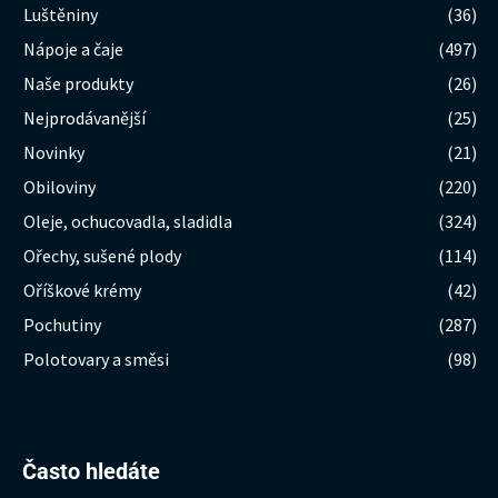
Luštěniny
(36)
Nápoje a čaje
(497)
Naše produkty
(26)
Nejprodávanější
(25)
Novinky
(21)
Obiloviny
(220)
Oleje, ochucovadla, sladidla
(324)
Ořechy, sušené plody
(114)
Oříškové krémy
(42)
Pochutiny
(287)
Polotovary a směsi
(98)
Hledat:
Často hledáte