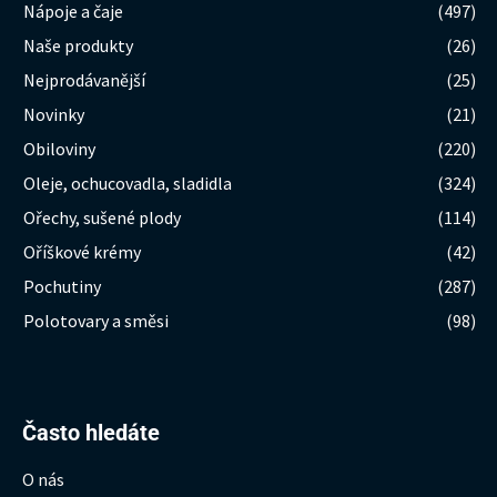
Nápoje a čaje
(497)
Naše produkty
(26)
Nejprodávanější
(25)
Novinky
(21)
Obiloviny
(220)
Oleje, ochucovadla, sladidla
(324)
Ořechy, sušené plody
(114)
Oříškové krémy
(42)
Pochutiny
(287)
Polotovary a směsi
(98)
Hledat:
Často hledáte
O nás