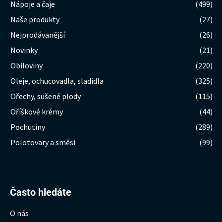
Nápoje a čaje
(499)
Naše produkty
(27)
Nejprodávanější
(26)
Novinky
(21)
Obiloviny
(220)
Oleje, ochucovadla, sladidla
(325)
Ořechy, sušené plody
(115)
Oříškové krémy
(44)
Pochutiny
(289)
Polotovary a směsi
(99)
Hledat:
Často hledáte
O nás