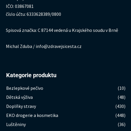
IČO: 03867081
číslo účtu: 6333628389/0800
Spisová značka: C 87144 vedená u Krajského soudu v Brně
Michal Zduba / info@zdravejsicesta.cz
Kategorie produktu
Bezlepkové pečivo
(10)
Dětská výživa
(48)
Doplňky stravy
(430)
EKO drogerie a kosmetika
(448)
Luštěniny
(36)