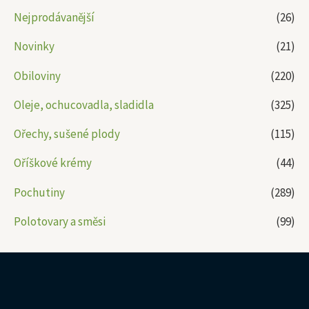
Nejprodávanější
(26)
Novinky
(21)
Obiloviny
(220)
Oleje, ochucovadla, sladidla
(325)
Ořechy, sušené plody
(115)
Oříškové krémy
(44)
Pochutiny
(289)
Polotovary a směsi
(99)