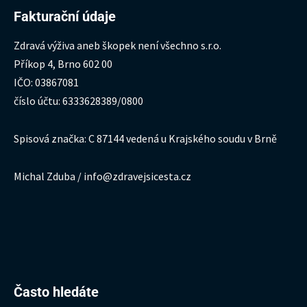
Fakturační údaje
Zdravá výživa aneb škopek není všechno s.r.o.
Příkop 4, Brno 602 00
IČO: 03867081
číslo účtu: 6333628389/0800
Spisová značka: C 87144 vedená u Krajského soudu v Brně
Michal Zduba / info@zdravejsicesta.cz
Hledat:
Často hledáte