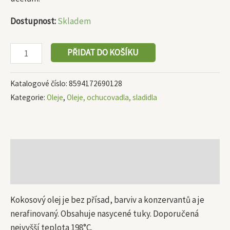
Dostupnost:
Skladem
PŘIDAT DO KOŠÍKU
Katalogové číslo:
8594172690128
Kategorie:
Oleje
,
Oleje, ochucovadla, sladidla
Popis
Další informace
Kokosový olej je bez přísad, barviv a konzervantů a je
nerafinovaný. Obsahuje nasycené tuky. Doporučená
nejvyšší teplota 198°C.