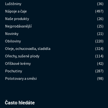
Luštěniny
(36)
Nápoje a čaje
(497)
Naše produkty
(26)
Nejprodávanější
(25)
Novinky
(21)
Obiloviny
(220)
Oleje, ochucovadla, sladidla
(324)
Ořechy, sušené plody
(114)
Oříškové krémy
(42)
Pochutiny
(287)
Polotovary a směsi
(98)
Hledat:
Často hledáte