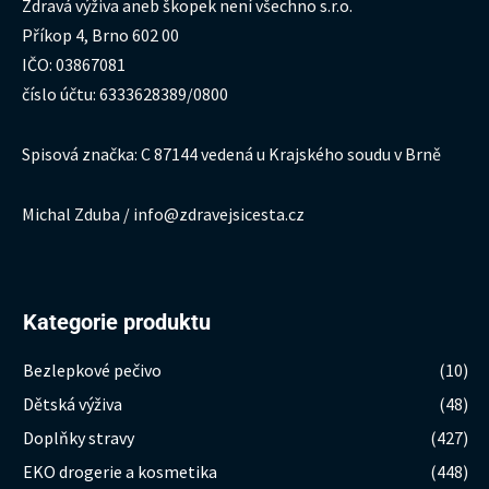
Zdravá výživa aneb škopek není všechno s.r.o.
Příkop 4, Brno 602 00
IČO: 03867081
číslo účtu: 6333628389/0800
Spisová značka: C 87144 vedená u Krajského soudu v Brně
Michal Zduba / info@zdravejsicesta.cz
Kategorie produktu
Bezlepkové pečivo
(10)
Dětská výživa
(48)
Doplňky stravy
(427)
EKO drogerie a kosmetika
(448)