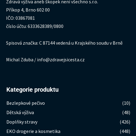
Zdravá výživa aneb škopek není všechno s.r.o.
Příkop 4, Brno 602 00
IČO: 03867081
číslo účtu: 6333628389/0800
Spisová značka: C 87144 vedená u Krajského soudu v Brně
Michal Zduba / info@zdravejsicesta.cz
Kategorie produktu
Bezlepkové pečivo
(10)
Dětská výživa
(48)
Doplňky stravy
(426)
EKO drogerie a kosmetika
(448)