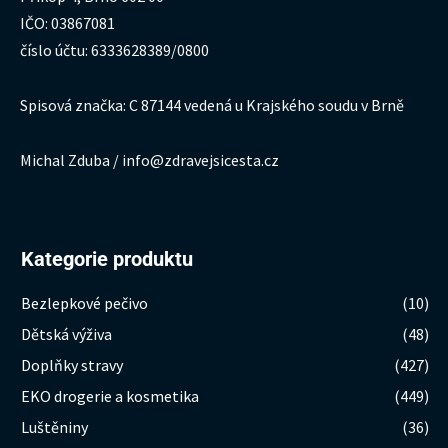
IČO: 03867081
číslo účtu: 6333628389/0800
Spisová značka: C 87144 vedená u Krajského soudu v Brně
Michal Zduba / info@zdravejsicesta.cz
Kategorie produktu
Bezlepkové pečivo
(10)
Dětská výživa
(48)
Doplňky stravy
(427)
EKO drogerie a kosmetika
(449)
Luštěniny
(36)