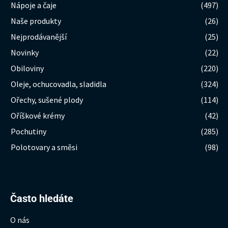
Nápoje a čaje
(497)
Naše produkty
(26)
Nejprodávanější
(25)
Novinky
(22)
Obiloviny
(220)
Oleje, ochucovadla, sladidla
(324)
Ořechy, sušené plody
(114)
Oříškové krémy
(42)
Pochutiny
(285)
Polotovary a směsi
(98)
Hledat:
Často hledáte
O nás