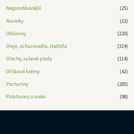
Nejprodávanější
(25)
Novinky
(22)
Obiloviny
(220)
Oleje, ochucovadla, sladidla
(324)
Ořechy, sušené plody
(114)
Oříškové krémy
(42)
Pochutiny
(285)
Polotovary a směsi
(98)