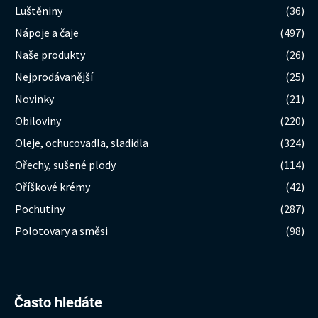
Luštěniny
(36)
Nápoje a čaje
(497)
Naše produkty
(26)
Nejprodávanější
(25)
Novinky
(21)
Obiloviny
(220)
Oleje, ochucovadla, sladidla
(324)
Ořechy, sušené plody
(114)
Oříškové krémy
(42)
Pochutiny
(287)
Polotovary a směsi
(98)
Hledat:
Často hledáte