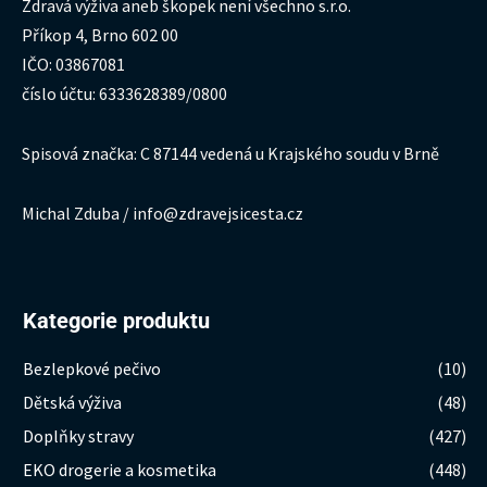
Zdravá výživa aneb škopek není všechno s.r.o.
Příkop 4, Brno 602 00
IČO: 03867081
číslo účtu: 6333628389/0800
Spisová značka: C 87144 vedená u Krajského soudu v Brně
Michal Zduba / info@zdravejsicesta.cz
Kategorie produktu
Bezlepkové pečivo
(10)
Dětská výživa
(48)
Doplňky stravy
(427)
EKO drogerie a kosmetika
(448)