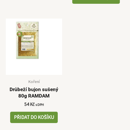
Koření
Drůbeží bujon sušený
80g RAMDAM
54
Kč
s DPH
PŘIDAT DO KOŠÍKU