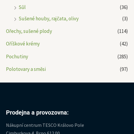
Sůl
(36)
Sušené houby, rajčata, olivy
(3)
Ořechy, sušené plody
(114)
Oříškové krémy
(42)
Pochutiny
(285)
Polotovary a směsi
(97)
Prodejna a provozovna:
Nákupní centrum TESCO Královo Pole
Cimburkova 4, Brno 612 00