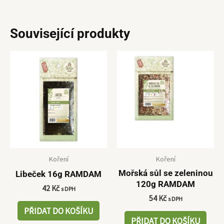
Související produkty
Koření
Koření
Mořská sůl se zeleninou
Libeček 16g RAMDAM
120g RAMDAM
42
Kč
s DPH
54
Kč
s DPH
PŘIDAT DO KOŠÍKU
PŘIDAT DO KOŠÍKU