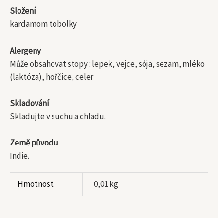
Složení
kardamom tobolky
Alergeny
Může obsahovat stopy : lepek, vejce, sója, sezam, mléko
(laktóza), hořčice, celer
Skladování
Skladujte v suchu a chladu.
Země původu
Indie.
Hmotnost
0,01 kg