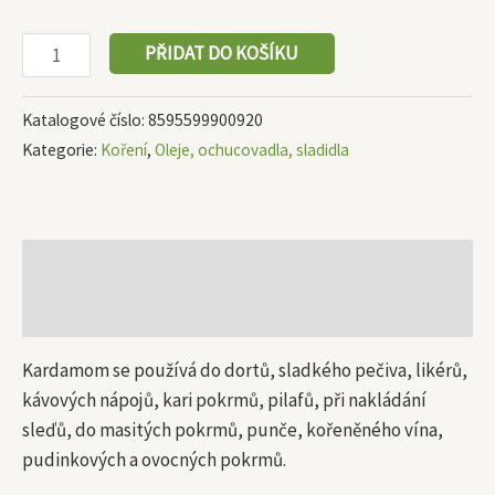
PŘIDAT DO KOŠÍKU
Katalogové číslo:
8595599900920
Kategorie:
Koření
,
Oleje, ochucovadla, sladidla
Popis
Další informace
Kardamom se používá do dortů, sladkého pečiva, likérů,
kávových nápojů, kari pokrmů, pilafů, při nakládání
sleďů, do masitých pokrmů, punče, kořeněného vína,
pudinkových a ovocných pokrmů.