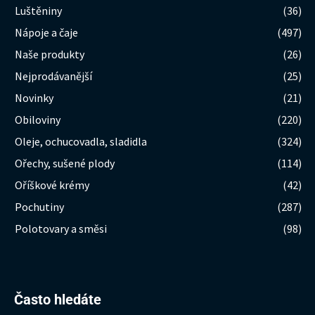
Luštěniny
(36)
Nápoje a čaje
(497)
Naše produkty
(26)
Nejprodávanější
(25)
Novinky
(21)
Obiloviny
(220)
Oleje, ochucovadla, sladidla
(324)
Ořechy, sušené plody
(114)
Oříškové krémy
(42)
Pochutiny
(287)
Polotovary a směsi
(98)
Hledat:
Často hledáte