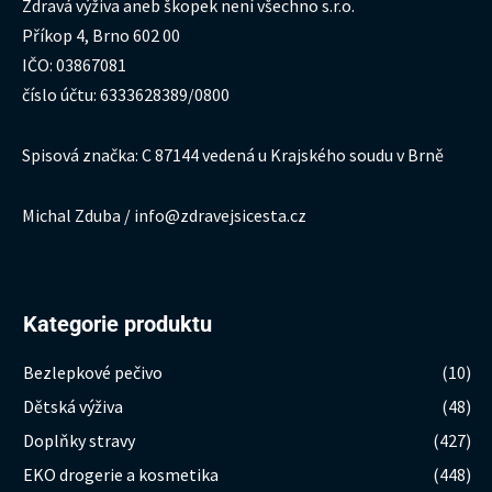
Zdravá výživa aneb škopek není všechno s.r.o.
Příkop 4, Brno 602 00
IČO: 03867081
číslo účtu: 6333628389/0800
Spisová značka: C 87144 vedená u Krajského soudu v Brně
Michal Zduba / info@zdravejsicesta.cz
Kategorie produktu
Bezlepkové pečivo
(10)
Dětská výživa
(48)
Doplňky stravy
(427)
EKO drogerie a kosmetika
(448)