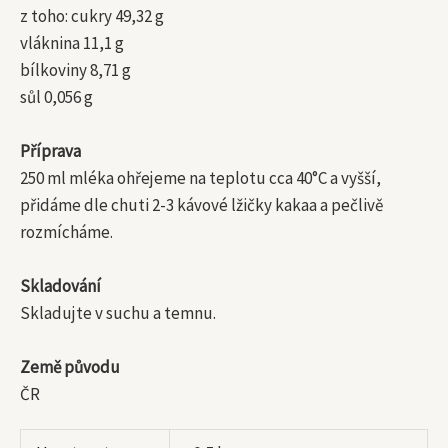
z toho: cukry 49,32 g
vláknina 11,1 g
bílkoviny 8,71 g
sůl 0,056 g
Příprava
250 ml mléka ohřejeme na teplotu cca 40°C a vyšší,
přidáme dle chuti 2-3 kávové lžičky kakaa a pečlivě
rozmícháme.
Skladování
Skladujte v suchu a temnu.
Země původu
ČR