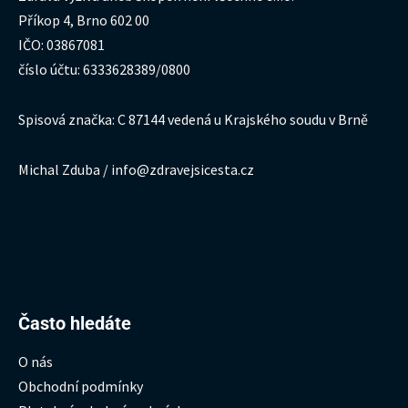
Příkop 4, Brno 602 00
IČO: 03867081
číslo účtu: 6333628389/0800
Spisová značka: C 87144 vedená u Krajského soudu v Brně
Michal Zduba / info@zdravejsicesta.cz
Hledat:
Často hledáte
O nás
Obchodní podmínky