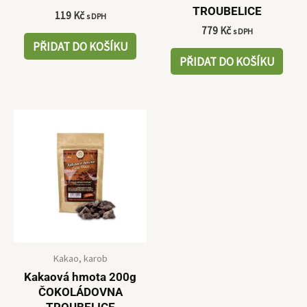
TROUBELICE
119
Kč
s DPH
779
Kč
s DPH
PŘIDAT DO KOŠÍKU
PŘIDAT DO KOŠÍKU
Kakao, karob
Kakaová hmota 200g
ČOKOLÁDOVNA