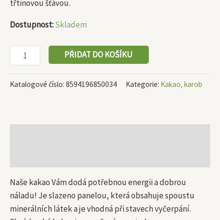
třtinovou šťávou.
Dostupnost:
Skladem
PŘIDAT DO KOŠÍKU
Katalogové číslo:
8594196850034
Kategorie:
Kakao, karob
Popis
Další informace
Naše kakao Vám dodá potřebnou energii a dobrou
náladu! Je slazeno panelou, která obsahuje spoustu
minerálních látek a je vhodná při stavech vyčerpání.