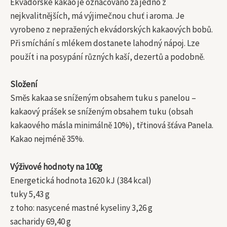
Ekvádorské kakao je označováno za jedno z
nejkvalitnějších, má výjimečnou chuť i aroma. Je
vyrobeno z nepražených ekvádorských kakaových bobů.
Při smíchání s mlékem dostanete lahodný nápoj. Lze
použít i na posypání různých kaší, dezertů a podobně.
Složení
Směs kakaa se sníženým obsahem tuku s panelou –
kakaový prášek se sníženým obsahem tuku (obsah
kakaového másla minimálně 10%), třtinová šťáva Panela.
Kakao nejméně 35%.
Výživové hodnoty na 100g
Energetická hodnota 1620 kJ (384 kcal)
tuky 5,43 g
z toho: nasycené mastné kyseliny 3,26 g
sacharidy 69,40 g