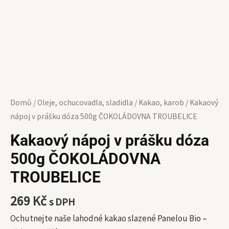
Domů
/
Oleje, ochucovadla, sladidla
/
Kakao, karob
/ Kakaový
nápoj v prášku dóza 500g ČOKOLÁDOVNA TROUBELICE
Kakaový nápoj v prášku dóza
500g ČOKOLÁDOVNA
TROUBELICE
269
Kč
s DPH
Ochutnejte naše lahodné kakao slazené Panelou Bio –