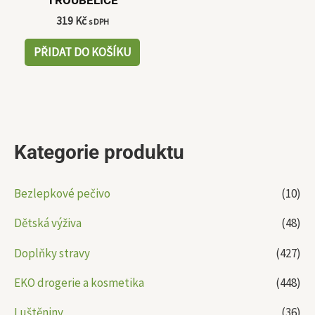
TROUBELICE
319
Kč
s DPH
PŘIDAT DO KOŠÍKU
Kategorie produktu
Bezlepkové pečivo
(10)
Dětská výživa
(48)
Doplňky stravy
(427)
EKO drogerie a kosmetika
(448)
Luštěniny
(36)