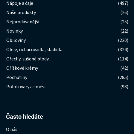
Nápoje a čaje
(497)
Naše produkty
(26)
Nejprodávanější
(25)
Novinky
(22)
Obiloviny
(220)
Oleje, ochucovadla, sladidla
(324)
Ořechy, sušené plody
(114)
Oříškové krémy
(42)
Pochutiny
(285)
Polotovary a směsi
(98)
Hledat:
Často hledáte
O nás