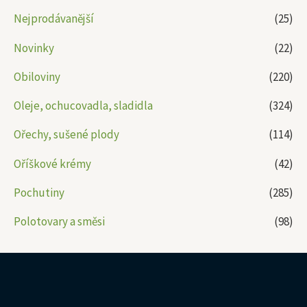
Nejprodávanější
(25)
Novinky
(22)
Obiloviny
(220)
Oleje, ochucovadla, sladidla
(324)
Ořechy, sušené plody
(114)
Oříškové krémy
(42)
Pochutiny
(285)
Polotovary a směsi
(98)