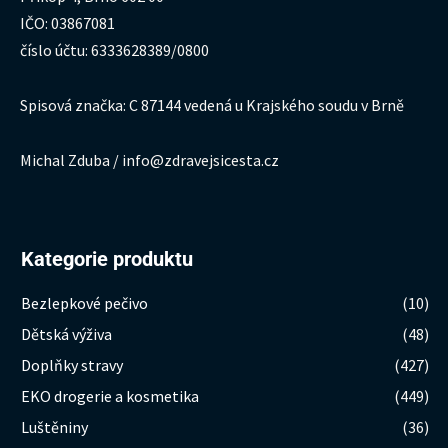
IČO: 03867081
číslo účtu: 6333628389/0800
Spisová značka: C 87144 vedená u Krajského soudu v Brně
Michal Zduba / info@zdravejsicesta.cz
Kategorie produktu
Bezlepkové pečivo
(10)
Dětská výživa
(48)
Doplňky stravy
(427)
EKO drogerie a kosmetika
(449)
Luštěniny
(36)